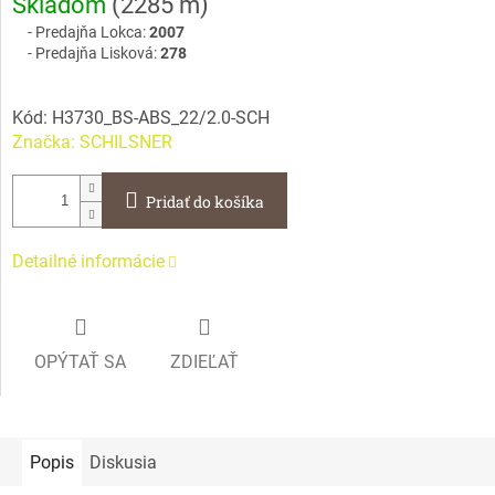
Skladom
(
2285 m
)
cena:
Predajňa Lokca:
2007
Predajňa Lisková:
278
Kód:
H3730_BS-ABS_22/2.0-SCH
Značka:
SCHILSNER
Pridať do košíka
Detailné informácie
OPÝTAŤ SA
ZDIEĽAŤ
Popis
Diskusia