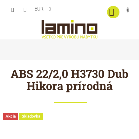
Prejsť
EUR
na
obsah
ABS 22/2,0 H3730 Dub
Hikora prírodná
Akcia
Skladovka