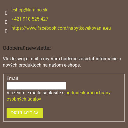
t
i
eshop
@
lamino.sk
e
+421 910 525 427
https://www.facebook.com/nabytkovekovanie.eu
Odoberať newsletter
Vložte svoj e-mail a my Vám budeme zasielať informácie o
nových produktoch na našom e-shope.
Email
Vložením e-mailu súhlasíte s
podmienkami ochrany
osobných údajov
PRIHLÁSIŤ SA