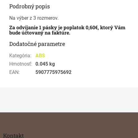
Podrobný popis
Na výber z 3 rozmerov.
Za odvíjanie 1 pásky je poplatok 0,60€, ktorý Vám
bude účtovaný na faktúre.
Dodatočné parametre
Kategória
:
ABS
Hmotnosť
:
0.045 kg
EAN
:
5907775975692
Z
á
p
ä
Kontakt