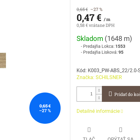
0,65 €
–27 %
0,47 €
/ m
0,58 € vrátane DPH
Jednotková
Skladom
(
1648 m
)
cena:
Predajňa Lokca:
1553
Predajňa Lisková:
95
Kód:
K003_PW-ABS_22/2.0-
Značka:
SCHILSNER
Pridať do ko
0,65 €
–27 %
Detailné informácie
TLAČ
OPÝTAŤ SA