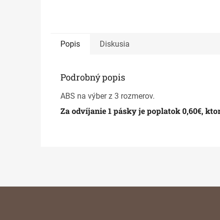
Popis
Diskusia
Podrobný popis
ABS na výber z 3 rozmerov.
Za odvíjanie 1 pásky je poplatok 0,60€, kt
Z
á
p