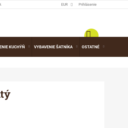
ATALÓGY
EUR
Prihlásenie
ENIE KUCHÝŇ
VYBAVENIE ŠATNÍKA
OSTATNÉ
VÝPREDA
tý