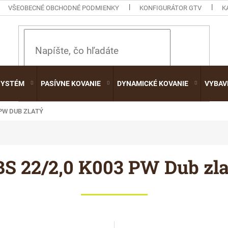
VŠEOBECNÉ OBCHODNÉ PODMIENKY
KONFIGURÁTOR GTV
K
HĽADAŤ
SYSTÉM
PASÍVNE KOVANIE
DYNAMICKÉ KOVANIE
VYBAV
 PW DUB ZLATÝ
S 22/2,0 K003 PW Dub zla