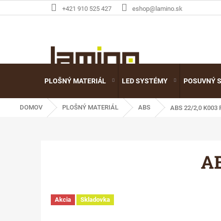
Prejsť
+421 910 525 427
eshop@lamino.sk
na
obsah
PLOŠNÝ MATERIÁL
LED SYSTÉMY
POSUVNÝ 
DOMOV
PLOŠNÝ MATERIÁL
ABS
ABS 22/2,0 K003
AB
Akcia
Skladovka