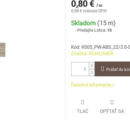
0,80 €
/ m
0,98 € vrátane DPH
Jednotková
Skladom
(
15 m
)
cena:
Predajňa Lokca:
15
Kód:
K005_PW-ABS_22/2.0-
Značka:
SCHILSNER
Pridať do ko
Detailné informácie
TLAČ
OPÝTAŤ SA