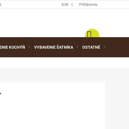
ATALÓGY
EUR
Prihlásenie
ENIE KUCHÝŇ
VYBAVENIE ŠATNÍKA
OSTATNÉ
VÝPREDA
ý