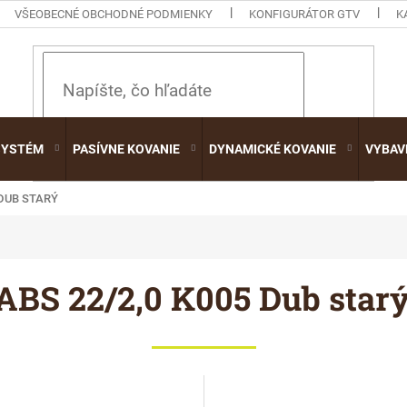
VŠEOBECNÉ OBCHODNÉ PODMIENKY
KONFIGURÁTOR GTV
K
HĽADAŤ
SYSTÉM
PASÍVNE KOVANIE
DYNAMICKÉ KOVANIE
VYBAV
 DUB STARÝ
ABS 22/2,0 K005 Dub star