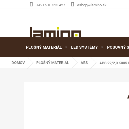
Prejsť
+421 910 525 427
eshop@lamino.sk
na
obsah
PLOŠNÝ MATERIÁL
LED SYSTÉMY
POSUVNÝ 
DOMOV
PLOŠNÝ MATERIÁL
ABS
ABS 22/2,0 K005