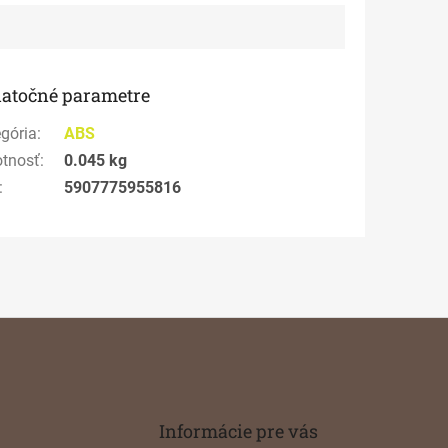
atočné parametre
gória
:
ABS
tnosť
:
0.045 kg
:
5907775955816
Informácie pre vás