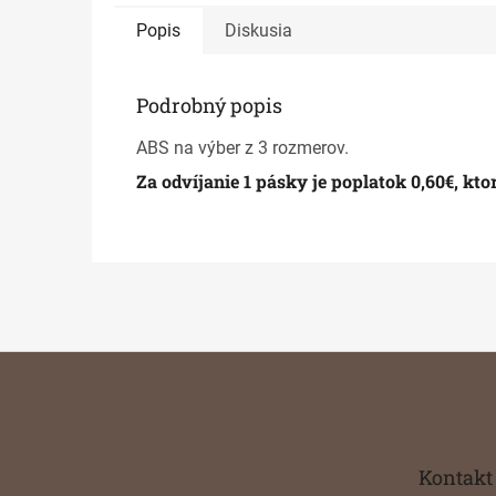
Popis
Diskusia
Podrobný popis
ABS na výber z 3 rozmerov.
Za odvíjanie 1 pásky je poplatok 0,60€, kt
Z
á
p
ä
t
Kontakt
i