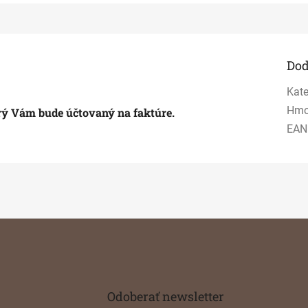
Dod
Kate
Hmo
orý Vám bude účtovaný na faktúre.
EAN
Odoberať newsletter