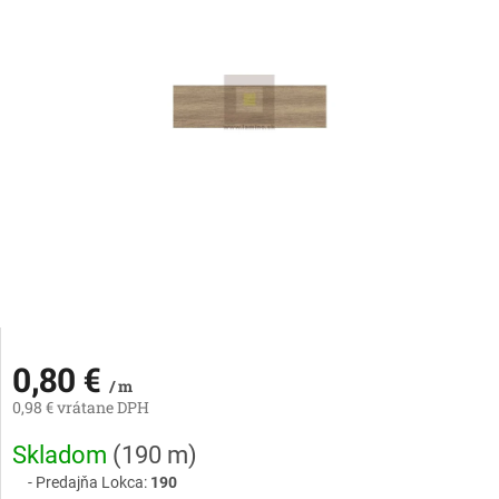
0,80 €
/ m
0,98 € vrátane DPH
Jednotková
Skladom
(
190 m
)
cena:
Predajňa Lokca:
190