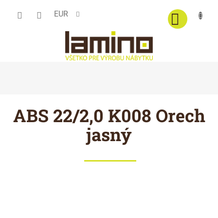
Prejsť
EUR
na
obsah
ABS 22/2,0 K008 Orech
jasný