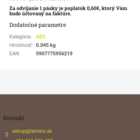
Za odvíjanie 1 pásky je poplatok 0,60€, ktorý Vám
bude účtovaný na faktúre.
Dodatočné parametre
Kategória
:
ABS
Hmotnosť
:
0.045 kg
EAN
:
5907775956219
Z
á
p
ä
Kontakt
t
i
eshop
@
lamino.sk
e