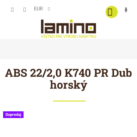
Prejsť
EUR
na
obsah
ABS 22/2,0 K740 PR Dub
horský
Dopredaj