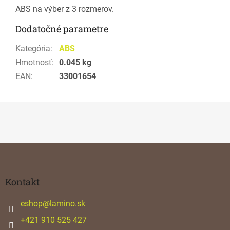
ABS na výber z 3 rozmerov.
Dodatočné parametre
Kategória
:
ABS
Hmotnosť
:
0.045 kg
EAN
:
33001654
Z
á
p
ä
Kontakt
t
i
eshop
@
lamino.sk
e
+421 910 525 427