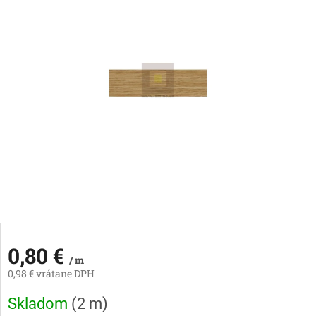
0,80 €
/ m
0,98 € vrátane DPH
Jednotková
Skladom
(
2 m
)
cena: