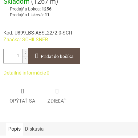
Skladom
(
1267 m
)
cena:
Predajňa Lokca:
1256
Predajňa Lisková:
11
Kód:
U899_BS-ABS_22/2.0-SCH
Značka:
SCHILSNER
Pridať do košíka
Detailné informácie
OPÝTAŤ SA
ZDIEĽAŤ
Popis
Diskusia