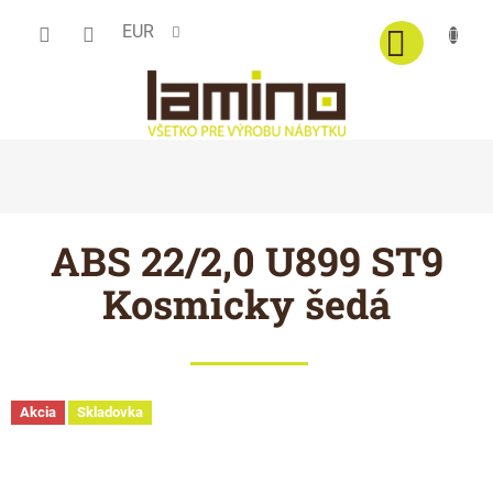
Prejsť
EUR
na
obsah
ABS 22/2,0 U899 ST9
Kosmicky šedá
Akcia
Skladovka