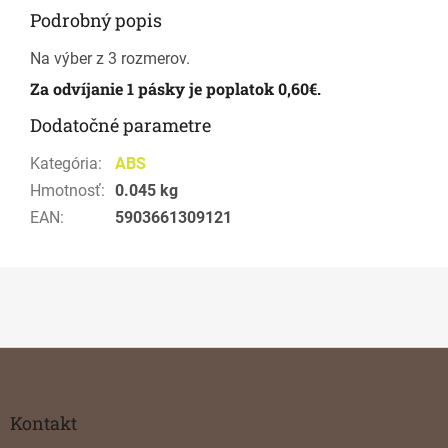
Podrobný popis
Na výber z 3 rozmerov.
Za odvíjanie 1 pásky je poplatok 0,60€.
Dodatočné parametre
Kategória
:
ABS
Hmotnosť
:
0.045 kg
EAN
:
5903661309121
Z
á
p
ä
Kontakt
t