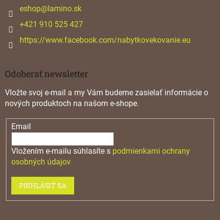
i
eshop
@
lamino.sk
e
+421 910 525 427
https://www.facebook.com/nabytkovekovanie.eu
Odoberať newsletter
Vložte svoj e-mail a my Vám budeme zasielať informácie o
nových produktoch na našom e-shope.
Email
Vložením e-mailu súhlasíte s
podmienkami ochrany
osobných údajov
PRIHLÁSIŤ SA