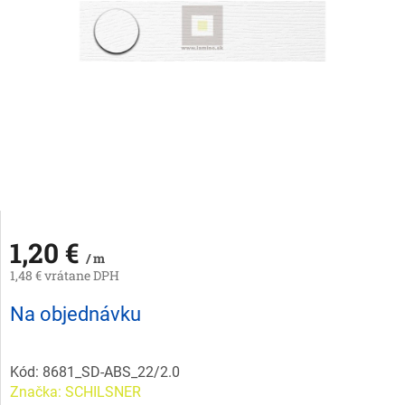
1,20 €
/ m
1,48 € vrátane DPH
Jednotková
Na objednávku
cena:
Kód:
8681_SD-ABS_22/2.0
Značka:
SCHILSNER