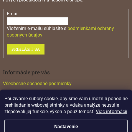
Email
Vložením e-mailu súhlasíte s
podmienkami ochrany
osobných údajov
PRIHLÁSIŤ SA
Informácie pre vás
Všeobecné obchodné podmienky
Konfigurátor GTV
Používame súbory cookie, aby sme vám umožnili pohodlné
Katalógy
prehliadanie webovej stránky a vďaka analýze neustále
zlepšovali jej funkcie, výkon a použiteľnosť.
Viac informácií
Nastavenie
Vytvoril Shoptet