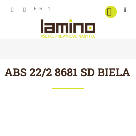
Prejsť
EUR
na
obsah
ABS 22/2 8681 SD BIELA