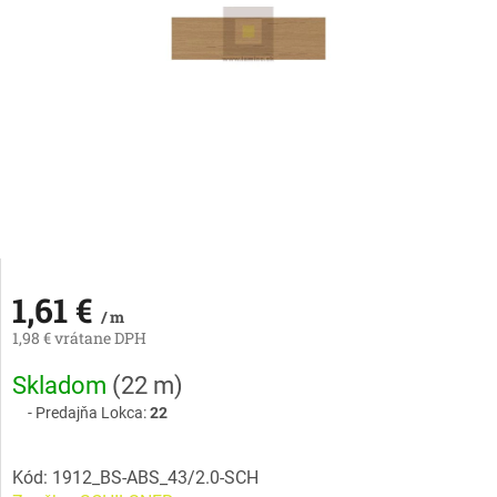
1,61 €
/ m
1,98 € vrátane DPH
Jednotková
Skladom
(
22 m
)
cena:
Predajňa Lokca:
22
Kód:
1912_BS-ABS_43/2.0-SCH