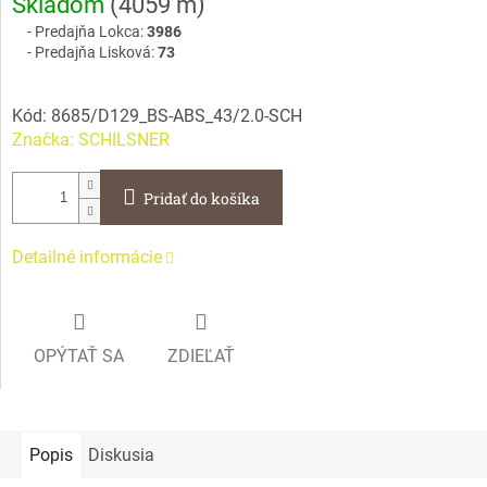
Skladom
(
4059 m
)
cena:
Predajňa Lokca:
3986
Predajňa Lisková:
73
Kód:
8685/D129_BS-ABS_43/2.0-SCH
Značka:
SCHILSNER
Pridať do košíka
Detailné informácie
OPÝTAŤ SA
ZDIEĽAŤ
Popis
Diskusia