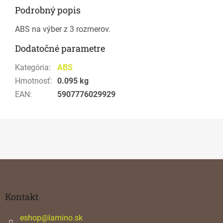
Podrobný popis
ABS na výber z 3 rozmerov.
Dodatočné parametre
Kategória
:
ABS
Hmotnosť
:
0.095 kg
EAN
:
5907776029929
Z
á
p
ä
Kontakt
t
i
eshop
@
lamino.sk