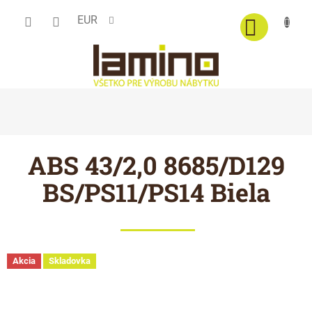
Prejsť
EUR
na
obsah
ABS 43/2,0 8685/D129
BS/PS11/PS14 Biela
Akcia
Skladovka