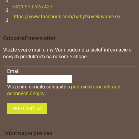
e
+421 910 525 427
https://www.facebook.com/nabytkovekovanie.eu
Odoberať newsletter
Vložte svoj e-mail a my Vám budeme zasielať informácie o
nových produktoch na našom e-shope.
Email
Vložením e-mailu súhlasíte s
podmienkami ochrany
osobných údajov
PRIHLÁSIŤ SA
Informácie pre vás