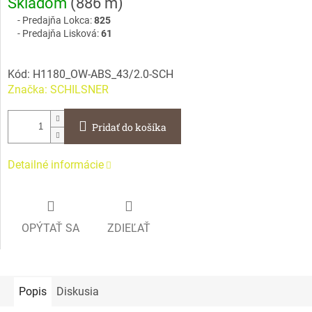
Skladom
(
886 m
)
cena:
Predajňa Lokca:
825
Predajňa Lisková:
61
Kód:
H1180_OW-ABS_43/2.0-SCH
Značka:
SCHILSNER
Pridať do košíka
Detailné informácie
OPÝTAŤ SA
ZDIEĽAŤ
Popis
Diskusia