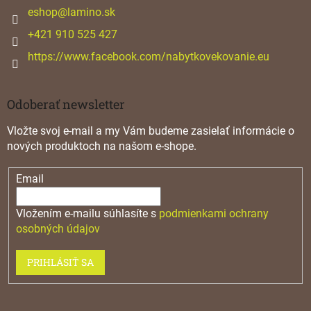
i
eshop
@
lamino.sk
e
+421 910 525 427
https://www.facebook.com/nabytkovekovanie.eu
Odoberať newsletter
Vložte svoj e-mail a my Vám budeme zasielať informácie o
nových produktoch na našom e-shope.
Email
Vložením e-mailu súhlasíte s
podmienkami ochrany
osobných údajov
PRIHLÁSIŤ SA