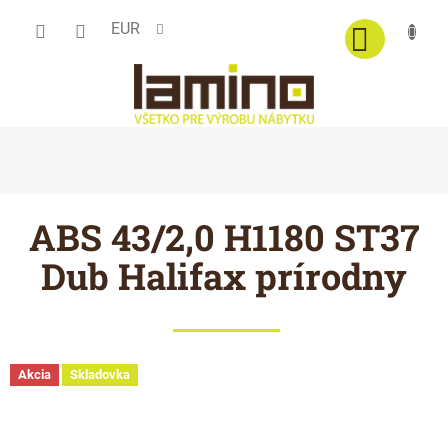
Prejsť
EUR
na
obsah
ABS 43/2,0 H1180 ST37
Dub Halifax prírodny
Akcia
Skladovka