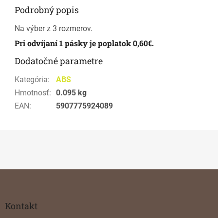
Podrobný popis
Na výber z 3 rozmerov.
Pri odvíjaní 1 pásky je poplatok 0,60€.
Dodatočné parametre
Kategória
:
ABS
Hmotnosť
:
0.095 kg
EAN
:
5907775924089
Z
á
p
ä
Kontakt
t