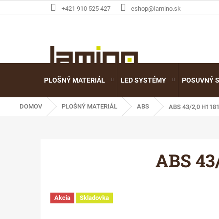
Prejsť
+421 910 525 427
eshop@lamino.sk
na
obsah
PLOŠNÝ MATERIÁL
LED SYSTÉMY
POSUVNÝ 
DOMOV
PLOŠNÝ MATERIÁL
ABS
ABS 43/2,0 H118
ABS 43/
Akcia
Skladovka