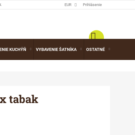
ATALÓGY
EUR
Prihlásenie
ENIE KUCHÝŇ
VYBAVENIE ŠATNÍKA
OSTATNÉ
VÝPREDA
x tabak