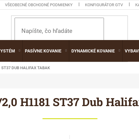
VŠEOBECNÉ OBCHODNÉ PODMIENKY
KONFIGURÁTOR GTV
K
HĽADAŤ
SYSTÉM
PASÍVNE KOVANIE
DYNAMICKÉ KOVANIE
VYBAV
1 ST37 DUB HALIFAX TABAK
2,0 H1181 ST37 Dub Halifa