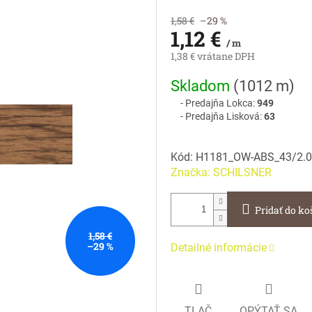
1,58 €
–29 %
1,12 €
/ m
1,38 € vrátane DPH
Jednotková
Skladom
(
1012 m
)
cena:
Predajňa Lokca:
949
Predajňa Lisková:
63
Kód:
H1181_OW-ABS_43/2.0
Značka:
SCHILSNER
Pridať do ko
1,58 €
–29 %
Detailné informácie
TLAČ
OPÝTAŤ SA