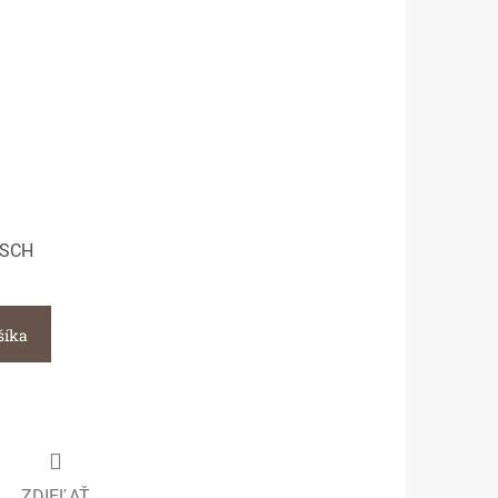
-SCH
šíka
ZDIEĽAŤ