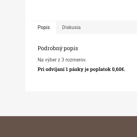
Popis
Diskusia
Podrobný popis
Na výber z 3 rozmerov.
Pri odvíjaní 1 pásky je poplatok 0,60€.
Z
á
p