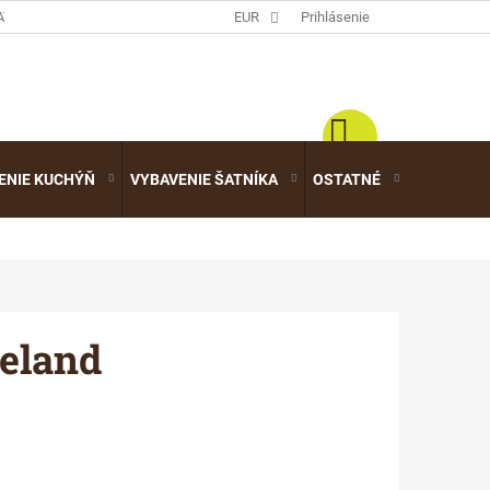
ATALÓGY
EUR
Prihlásenie
ENIE KUCHÝŇ
VYBAVENIE ŠATNÍKA
OSTATNÉ
VÝPREDA
keland