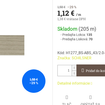
1,58 €
–29 %
1,12 €
/ m
1,38 € vrátane DPH
Jednotková
Skladom
(
205 m
)
cena:
Predajňa Lokca:
135
Predajňa Lisková:
70
Kód:
H1277_BS-ABS_43/2.0
Značka:
SCHILSNER
Pridať do ko
1,58 €
–29 %
Detailné informácie
TLAČ
OPÝTAŤ SA