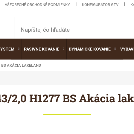
VŠEOBECNÉ OBCHODNÉ PODMIENKY
KONFIGURÁTOR GTV
K
HĽADAŤ
SYSTÉM
PASÍVNE KOVANIE
DYNAMICKÉ KOVANIE
VYBAV
77 BS AKÁCIA LAKELAND
3/2,0 H1277 BS Akácia la