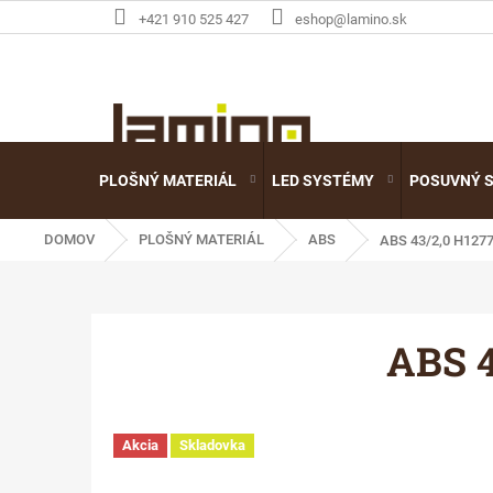
Prejsť
+421 910 525 427
eshop@lamino.sk
na
obsah
PLOŠNÝ MATERIÁL
LED SYSTÉMY
POSUVNÝ 
DOMOV
PLOŠNÝ MATERIÁL
ABS
ABS 43/2,0 H12
ABS 4
Akcia
Skladovka