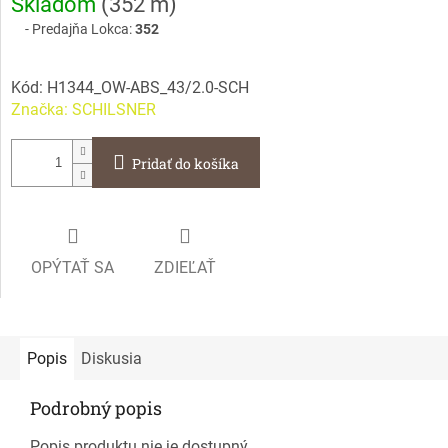
Skladom
(
352 m
)
cena:
Predajňa Lokca:
352
Kód:
H1344_OW-ABS_43/2.0-SCH
Značka:
SCHILSNER
Pridať do košíka
OPÝTAŤ SA
ZDIEĽAŤ
Popis
Diskusia
Podrobný popis
Popis produktu nie je dostupný