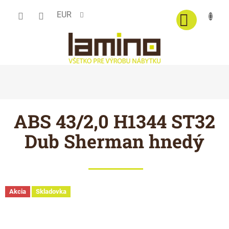
Prejsť
EUR
na
obsah
ABS 43/2,0 H1344 ST32
Dub Sherman hnedý
Akcia
Skladovka