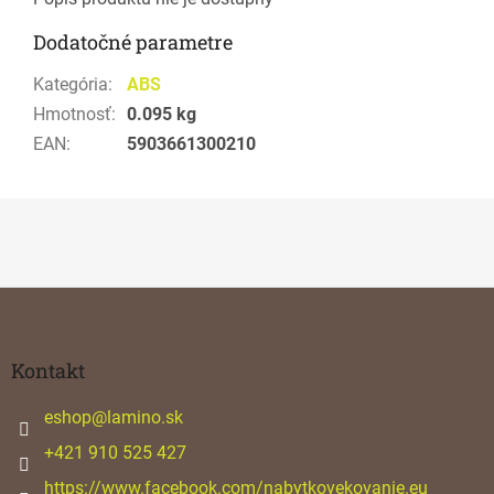
Dodatočné parametre
Kategória
:
ABS
Hmotnosť
:
0.095 kg
EAN
:
5903661300210
Z
á
p
ä
Kontakt
t
i
eshop
@
lamino.sk
e
+421 910 525 427
https://www.facebook.com/nabytkovekovanie.eu