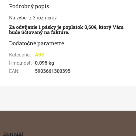
Podrobný popis
Na výber z 3 rozmerov.
Za odvíjanie 1 pásky je poplatok 0,60€, ktorý Vám
bude účtovaný na faktúre.
Dodatočné parametre
Kategória
:
ABS
Hmotnosť
:
0.095 kg
EAN
:
5903661300395
Z
á
p
ä
Kontakt