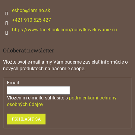
t
i
eshop
@
lamino.sk
e
+421 910 525 427
https://www.facebook.com/nabytkovekovanie.eu
Odoberať newsletter
Vložte svoj e-mail a my Vám budeme zasielať informácie o
nových produktoch na našom e-shope.
Email
Vložením e-mailu súhlasíte s
podmienkami ochrany
osobných údajov
PRIHLÁSIŤ SA