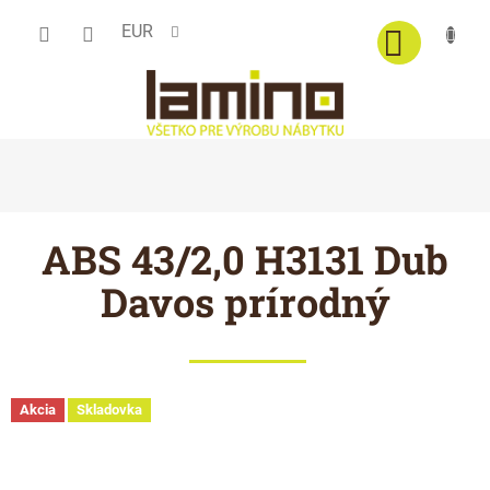
Prejsť
EUR
na
obsah
ABS 43/2,0 H3131 Dub
Davos prírodný
Akcia
Skladovka