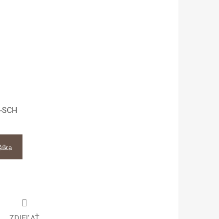
-SCH
šíka
ZDIEĽAŤ