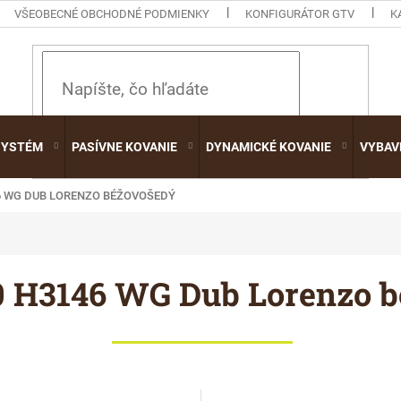
VŠEOBECNÉ OBCHODNÉ PODMIENKY
KONFIGURÁTOR GTV
K
HĽADAŤ
SYSTÉM
PASÍVNE KOVANIE
DYNAMICKÉ KOVANIE
VYBAV
46 WG DUB LORENZO BÉŽOVOŠEDÝ
0 H3146 WG Dub Lorenzo 