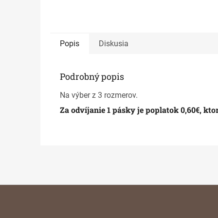
Popis
Diskusia
Podrobný popis
Na výber z 3 rozmerov.
Za odvíjanie 1 pásky je poplatok 0,60€, kt
Z
á
p