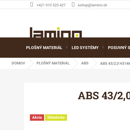
Prejsť
+421 910 525 427
eshop@lamino.sk
na
obsah
PLOŠNÝ MATERIÁL
LED SYSTÉMY
POSUVNÝ 
DOMOV
PLOŠNÝ MATERIÁL
ABS
ABS 43/2,0 H31
ABS 43/2,
Akcia
Skladovka