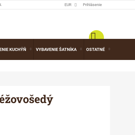
ATALÓGY
EUR
Prihlásenie
ENIE KUCHÝŇ
VYBAVENIE ŠATNÍKA
OSTATNÉ
VÝPREDA
béžovošedý