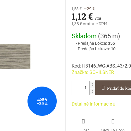
1,58 €
–29 %
1,12 €
/ m
1,38 € vrátane DPH
Jednotková
Skladom
(
365 m
)
cena:
Predajňa Lokca:
355
Predajňa Lisková:
10
Kód:
H3146_WG-ABS_43/2.0
Značka:
SCHILSNER
Pridať do ko
1,58 €
–29 %
Detailné informácie
TLAČ
OPÝTAŤ SA