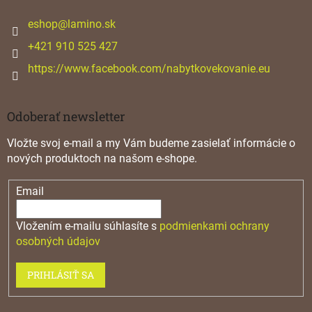
t
i
eshop
@
lamino.sk
e
+421 910 525 427
https://www.facebook.com/nabytkovekovanie.eu
Odoberať newsletter
Vložte svoj e-mail a my Vám budeme zasielať informácie o
nových produktoch na našom e-shope.
Email
Vložením e-mailu súhlasíte s
podmienkami ochrany
osobných údajov
PRIHLÁSIŤ SA