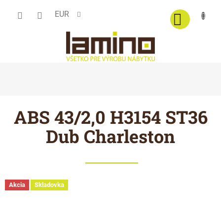
Prejsť
EUR
na
obsah
ABS 43/2,0 H3154 ST36
Dub Charleston
Akcia
Skladovka