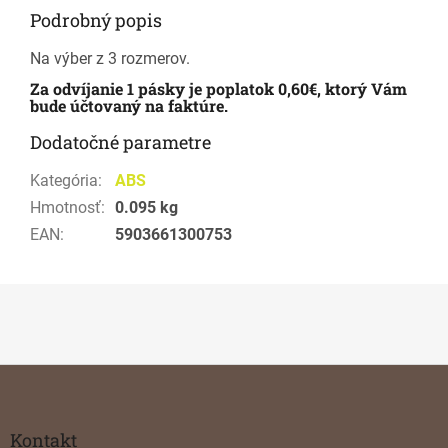
Podrobný popis
Na výber z 3 rozmerov.
Za odvíjanie 1 pásky je poplatok 0,60€, ktorý Vám
bude účtovaný na faktúre.
Dodatočné parametre
Kategória
:
ABS
Hmotnosť
:
0.095 kg
EAN
:
5903661300753
Z
á
p
ä
Kontakt