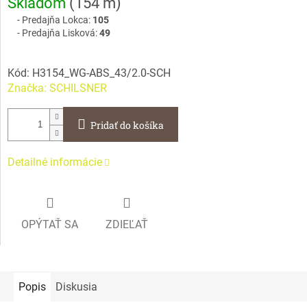
Skladom
(
154 m
)
cena:
Predajňa Lokca:
105
Predajňa Lisková:
49
Kód:
H3154_WG-ABS_43/2.0-SCH
Značka:
SCHILSNER
Pridať do košíka
Detailné informácie
OPÝTAŤ SA
ZDIEĽAŤ
Popis
Diskusia