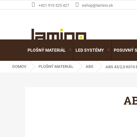
Prejsť
+421 910 525 427
eshop@lamino.sk
na
obsah
PLOŠNÝ MATERIÁL
LED SYSTÉMY
POSUVNÝ 
DOMOV
PLOŠNÝ MATERIÁL
ABS
ABS 43/2,0 K010
AB