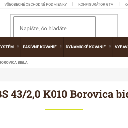
VŠEOBECNÉ OBCHODNÉ PODMIENKY
KONFIGURÁTOR GTV
K
HĽADAŤ
SYSTÉM
PASÍVNE KOVANIE
DYNAMICKÉ KOVANIE
VYBAV
 BOROVICA BIELA
S 43/2,0 K010 Borovica bi