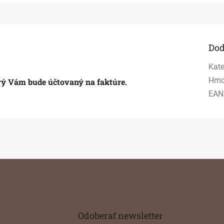
Dod
Kate
Hmo
orý Vám bude účtovaný na faktúre.
EAN
Odoberať newsletter