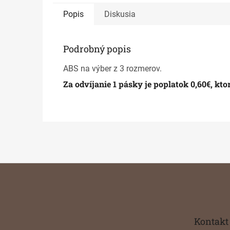
Popis
Diskusia
Podrobný popis
ABS na výber z 3 rozmerov.
Za odvíjanie 1 pásky je poplatok 0,60€, kt
Z
á
p
ä
t
Kontakt
i