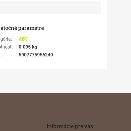
atočné parametre
gória
:
ABS
tnosť
:
0.095 kg
:
5907775956240
Informácie pre vás