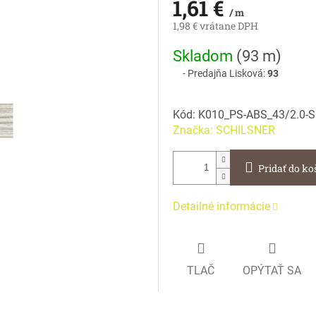
1,61 €
/ m
1,98 € vrátane DPH
Jednotková
Skladom
(
93 m
)
cena:
Predajňa Lisková:
93
Kód:
K010_PS-ABS_43/2.0-
Značka:
SCHILSNER
Pridať do ko
Detailné informácie
TLAČ
OPÝTAŤ SA