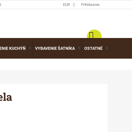
ATALÓGY
EUR
Prihlásenie
ENIE KUCHÝŇ
VYBAVENIE ŠATNÍKA
OSTATNÉ
VÝPREDA
ela