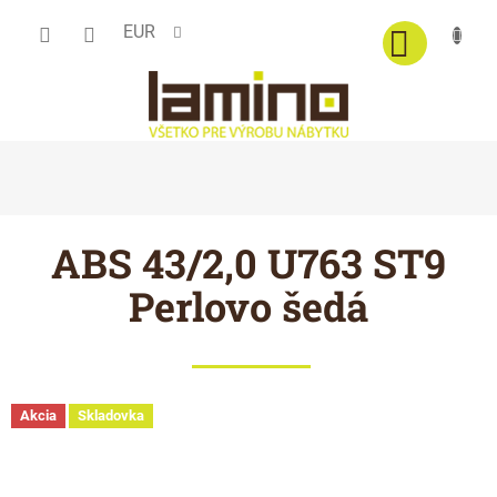
Prejsť
EUR
na
obsah
ABS 43/2,0 U763 ST9
Perlovo šedá
Akcia
Skladovka