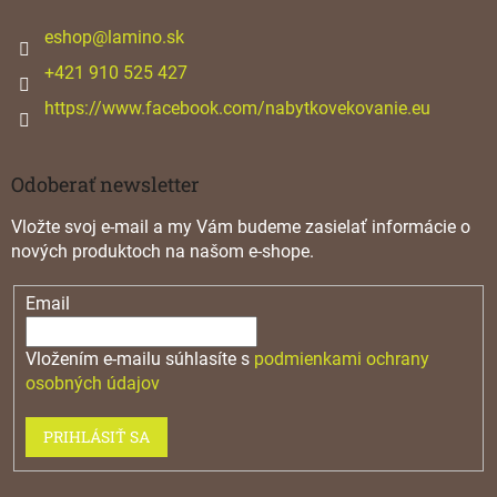
t
i
eshop
@
lamino.sk
e
+421 910 525 427
https://www.facebook.com/nabytkovekovanie.eu
Odoberať newsletter
Vložte svoj e-mail a my Vám budeme zasielať informácie o
nových produktoch na našom e-shope.
Email
Vložením e-mailu súhlasíte s
podmienkami ochrany
osobných údajov
PRIHLÁSIŤ SA