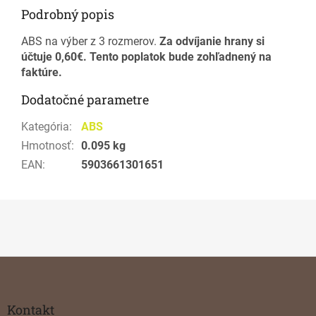
Podrobný popis
ABS na výber z 3 rozmerov.
Za odvíjanie hrany si
účtuje 0,60€. Tento poplatok bude zohľadnený na
faktúre.
Dodatočné parametre
Kategória
:
ABS
Hmotnosť
:
0.095 kg
EAN
:
5903661301651
Z
á
p
ä
Kontakt