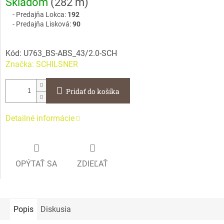
Skladom
(
282 m
)
cena:
Predajňa Lokca:
192
Predajňa Lisková:
90
Kód:
U763_BS-ABS_43/2.0-SCH
Značka:
SCHILSNER
Pridať do košíka
Detailné informácie
OPÝTAŤ SA
ZDIEĽAŤ
Popis
Diskusia