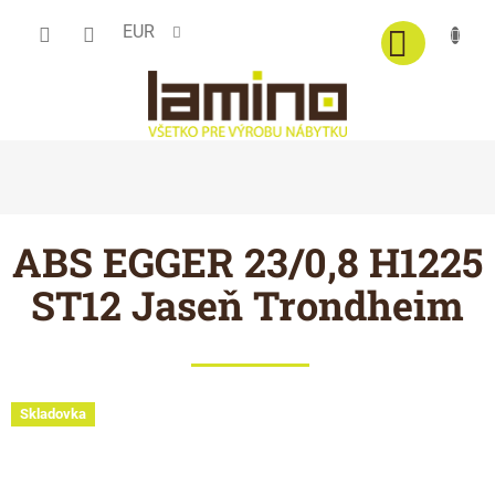
Prejsť
EUR
na
obsah
ABS EGGER 23/0,8 H1225
ST12 Jaseň Trondheim
Skladovka