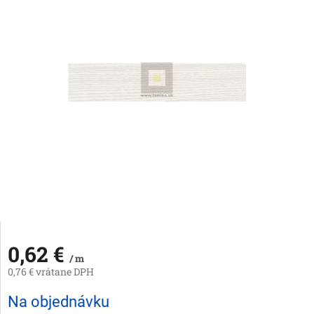
0,62 €
/ m
0,76 € vrátane DPH
Jednotková
Na objednávku
cena: