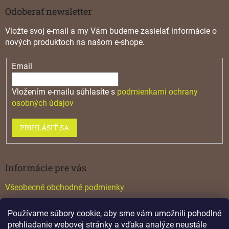
Odoberať newsletter
Vložte svoj e-mail a my Vám budeme zasielať informácie o
nových produktoch na našom e-shope.
Email
Vložením e-mailu súhlasíte s
podmienkami ochrany
osobných údajov
PRIHLÁSIŤ SA
Informácie pre vás
Všeobecné obchodné podmienky
Konfigurátor GTV
Používame súbory cookie, aby sme vám umožnili pohodlné
Katalógy
prehliadanie webovej stránky a vďaka analýze neustále