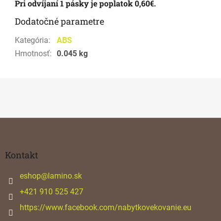
Pri odvíjaní 1 pásky je poplatok 0,60€.
Dodatočné parametre
Kategória
:
ABS
Hmotnosť
:
0.045 kg
Z
á
p
ä
Kontakt
t
i
eshop
@
lamino.sk
e
+421 910 525 427
https://www.facebook.com/nabytkovekovanie.eu