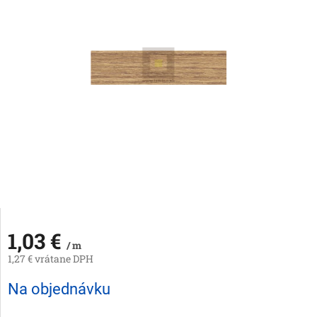
1,03 €
/ m
1,27 € vrátane DPH
Jednotková
Na objednávku
cena: