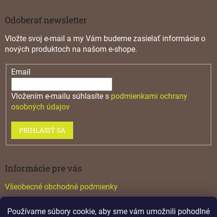
Odoberať newsletter
Vložte svoj e-mail a my Vám budeme zasielať informácie o
nových produktoch na našom e-shope.
Email
Vložením e-mailu súhlasíte s
podmienkami ochrany
osobných údajov
PRIHLÁSIŤ SA
Informácie pre vás
Všeobecné obchodné podmienky
Konfigurátor GTV
Používame súbory cookie, aby sme vám umožnili pohodlné
Katalógy