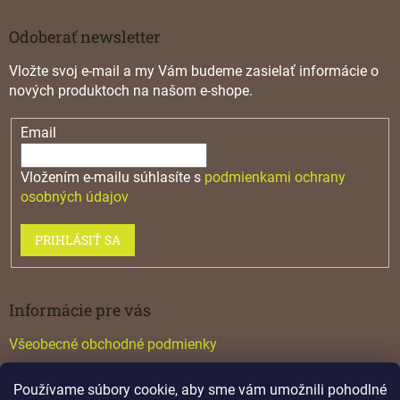
Odoberať newsletter
Vložte svoj e-mail a my Vám budeme zasielať informácie o
nových produktoch na našom e-shope.
Email
Vložením e-mailu súhlasíte s
podmienkami ochrany
osobných údajov
PRIHLÁSIŤ SA
Informácie pre vás
Všeobecné obchodné podmienky
Konfigurátor GTV
Používame súbory cookie, aby sme vám umožnili pohodlné
Katalógy