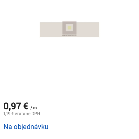
0,97 €
/ m
1,19 € vrátane DPH
Jednotková
Na objednávku
cena: