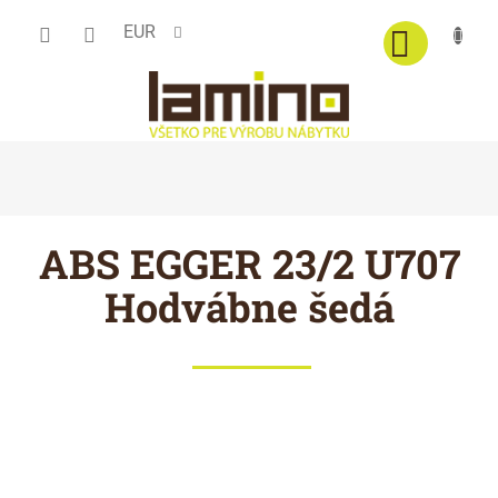
Prejsť
EUR
na
obsah
ABS EGGER 23/2 U707
Hodvábne šedá