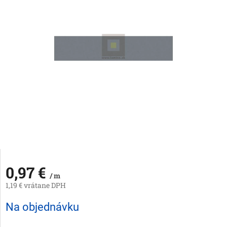
0,97 €
/ m
1,19 € vrátane DPH
Jednotková
Na objednávku
cena: