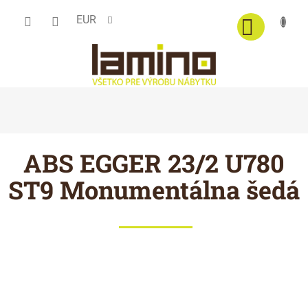
Prejsť
EUR
na
obsah
ABS EGGER 23/2 U780
ST9 Monumentálna šedá