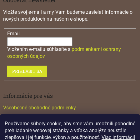
Vložte svoj e-mail a my Vám budeme zasielať informácie o
nových produktoch na našom e-shope.
Email
Vložením e-mailu súhlasíte s
podmienkami ochrany
osobných údajov
PRIHLÁSIŤ SA
Informácie pre vás
Všeobecné obchodné podmienky
Konfigurátor GTV
Používame súbory cookie, aby sme vám umožnili pohodlné
Katalógy
prehliadanie webovej stránky a vďaka analýze neustále
zlepšovali jej funkcie, výkon a použiteľnosť.
Viac informácií