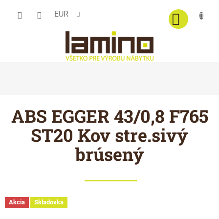
Prejsť
EUR
na
obsah
ABS EGGER 43/0,8 F765
ST20 Kov stre.sivý
brúsený
Akcia
Skladovka