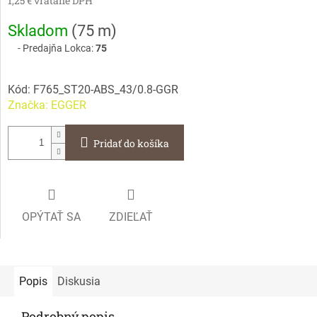
1,25 € vrátane DPH
Jednotková
Skladom
(
75 m
)
cena:
Predajňa Lokca:
75
Kód:
F765_ST20-ABS_43/0.8-GGR
Značka:
EGGER
Pridať do košíka
OPÝTAŤ SA
ZDIEĽAŤ
Popis
Diskusia
Podrobný popis