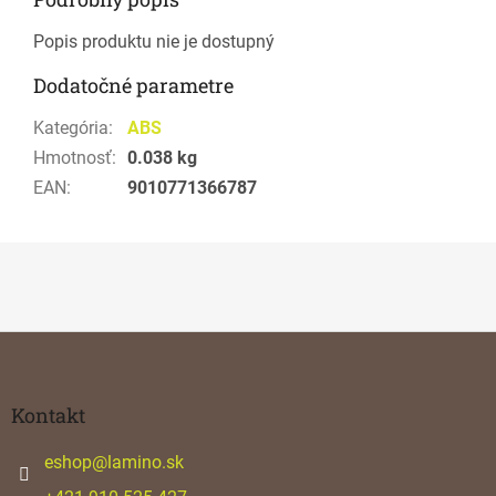
Popis produktu nie je dostupný
Dodatočné parametre
Kategória
:
ABS
Hmotnosť
:
0.038 kg
EAN
:
9010771366787
Z
á
p
ä
Kontakt
t
i
eshop
@
lamino.sk
e