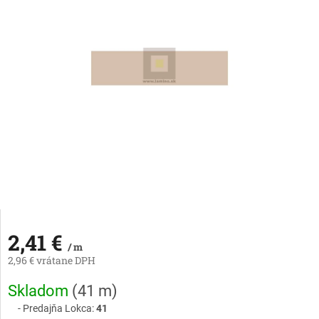
2,41 €
/ m
2,96 € vrátane DPH
Jednotková
Skladom
(
41 m
)
cena:
Predajňa Lokca:
41