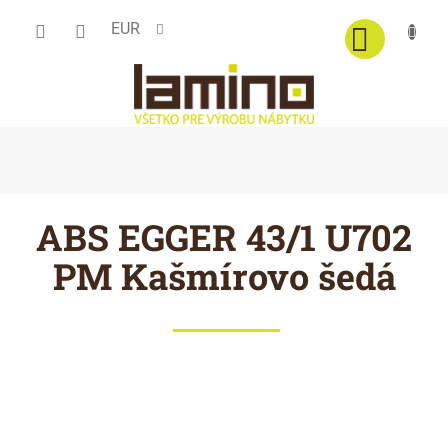
Prejsť
EUR
na
obsah
ABS EGGER 43/1 U702
PM Kašmírovo šedá