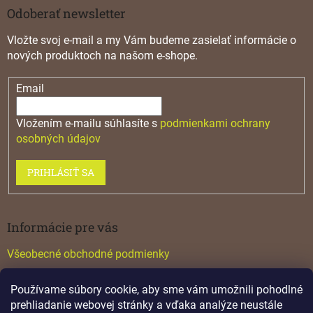
Odoberať newsletter
Vložte svoj e-mail a my Vám budeme zasielať informácie o
nových produktoch na našom e-shope.
Email
Vložením e-mailu súhlasíte s
podmienkami ochrany
osobných údajov
PRIHLÁSIŤ SA
Informácie pre vás
Všeobecné obchodné podmienky
Konfigurátor GTV
Používame súbory cookie, aby sme vám umožnili pohodlné
Katalógy
prehliadanie webovej stránky a vďaka analýze neustále