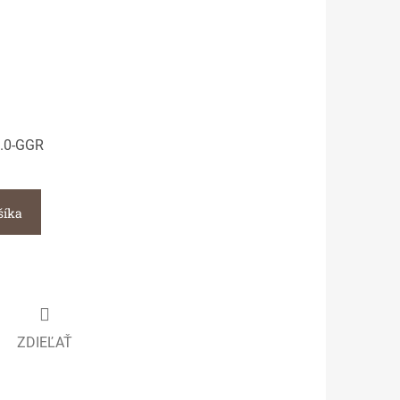
.0-GGR
šíka
ZDIEĽAŤ