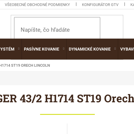
VŠEOBECNÉ OBCHODNÉ PODMIENKY
KONFIGURÁTOR GTV
K
HĽADAŤ
SYSTÉM
PASÍVNE KOVANIE
DYNAMICKÉ KOVANIE
VYBAV
 H1714 ST19 ORECH LINCOLN
ER 43/2 H1714 ST19 Orech