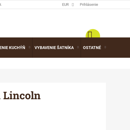
ATALÓGY
EUR
Prihlásenie
ENIE KUCHÝŇ
VYBAVENIE ŠATNÍKA
OSTATNÉ
VÝPREDA
 Lincoln