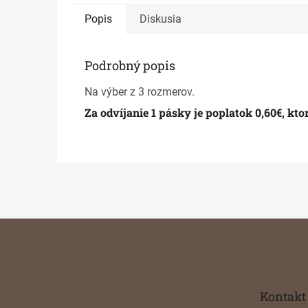
Popis
Diskusia
Podrobný popis
Na výber z 3 rozmerov.
Za odvíjanie 1 pásky je poplatok 0,60€, k
Z
á
p
ä
t
Kontakt
i