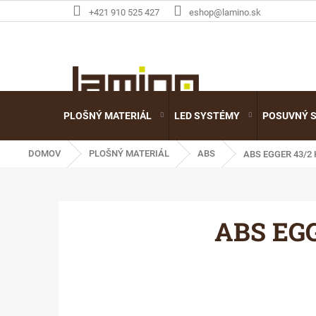
Prejsť
+421 910 525 427
eshop@lamino.sk
na
obsah
PLOŠNÝ MATERIÁL
LED SYSTÉMY
POSUVNÝ 
DOMOV
PLOŠNÝ MATERIÁL
ABS
ABS EGGER 43/2
ABS EGG