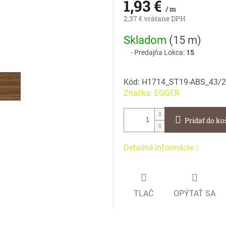
1,93 €
/ m
2,37 € vrátane DPH
Jednotková
Skladom
(
15 m
)
cena:
Predajňa Lokca:
15
Kód:
H1714_ST19-ABS_43/2
Značka:
EGGER
Pridať do ko
Detailné informácie
TLAČ
OPÝTAŤ SA