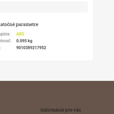
atočné parametre
gória
:
ABS
tnosť
:
0.095 kg
:
9010389217952
Informácie pre vás