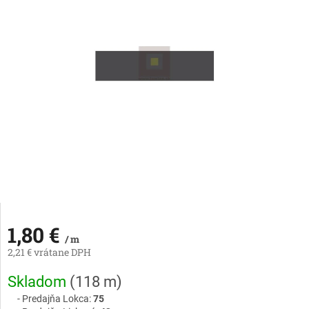
1,80 €
/ m
2,21 € vrátane DPH
Jednotková
Skladom
(
118 m
)
cena:
Predajňa Lokca:
75