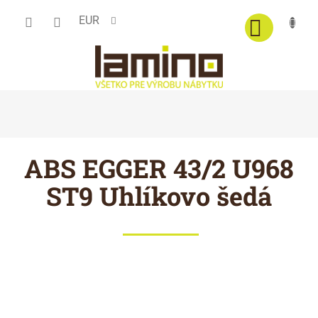
Prejsť
EUR
na
obsah
ABS EGGER 43/2 U968
ST9 Uhlíkovo šedá