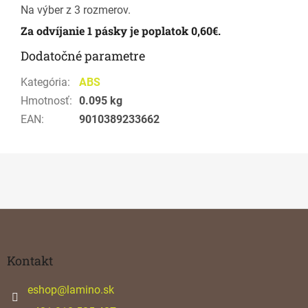
Na výber z 3 rozmerov.
Za odvíjanie 1 pásky je poplatok 0,60€.
Dodatočné parametre
Kategória
:
ABS
Hmotnosť
:
0.095 kg
EAN
:
9010389233662
Z
á
p
ä
Kontakt
t
i
eshop
@
lamino.sk
e