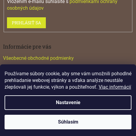
Vložením e-mailu súhlasíte s
podmienkami ochrany
osobných údajov
PRIHLÁSIŤ SA
Informácie pre vás
Všeobecné obchodné podmienky
Konfigurátor GTV
Používame súbory cookie, aby sme vám umožnili pohodlné
Katalógy
prehliadanie webovej stránky a vďaka analýze neustále
zlepšovali jej funkcie, výkon a použiteľnosť.
Viac informácií
Nastavenie
Vytvoril Shoptet
Súhlasím
Copyright 2026
Lamino
. Všetky práva vyhradené.