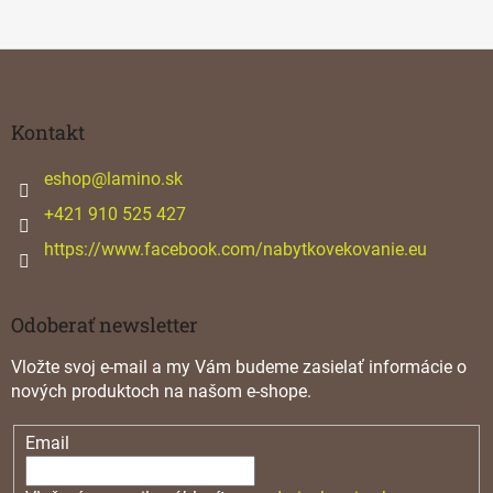
Z
á
p
ä
Kontakt
t
i
eshop
@
lamino.sk
e
+421 910 525 427
https://www.facebook.com/nabytkovekovanie.eu
Odoberať newsletter
Vložte svoj e-mail a my Vám budeme zasielať informácie o
nových produktoch na našom e-shope.
Email