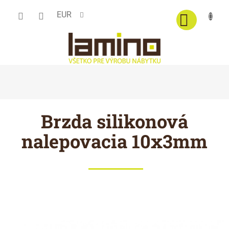
Prejsť
EUR
na
obsah
Brzda silikonová
nalepovacia 10x3mm