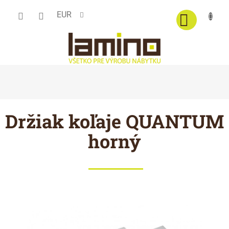
Prejsť
EUR
na
obsah
Držiak koľaje QUANTUM
horný