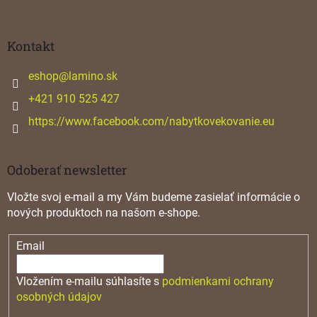
á
p
ä
Kontakt
t
i
eshop
@
lamino.sk
e
+421 910 525 427
https://www.facebook.com/nabytkovekovanie.eu
Odoberať newsletter
Vložte svoj e-mail a my Vám budeme zasielať informácie o
nových produktoch na našom e-shope.
Email
Vložením e-mailu súhlasíte s
podmienkami ochrany
osobných údajov