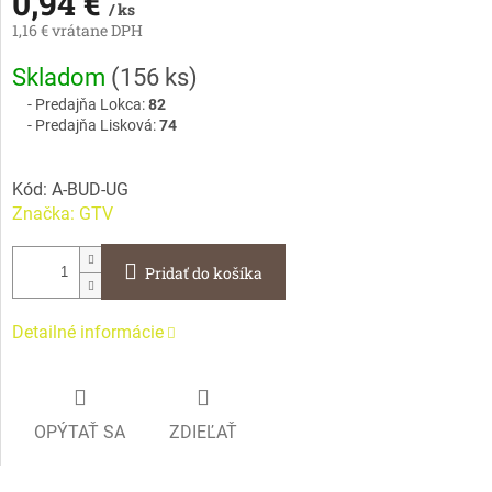
0,94 €
/ ks
1,16 € vrátane DPH
Jednotková
Skladom
(
156 ks
)
cena:
Predajňa Lokca:
82
Predajňa Lisková:
74
Kód:
A-BUD-UG
Značka:
GTV
Pridať do košíka
Detailné informácie
OPÝTAŤ SA
ZDIEĽAŤ