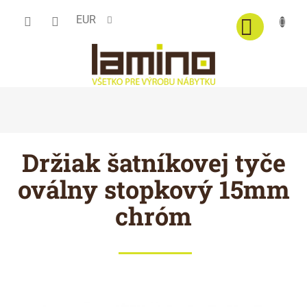
Prejsť
EUR
na
obsah
Držiak šatníkovej tyče
oválny stopkový 15mm
chróm