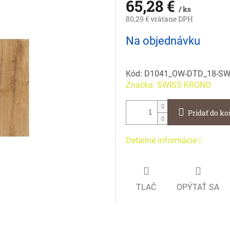
65,28 €
/ ks
80,29 € vrátane DPH
Jednotková
Na objednávku
cena:
Kód:
D1041_OW-DTD_18-S
Značka:
SWISS KRONO
Pridať do ko
Detailné informácie
TLAČ
OPÝTAŤ SA