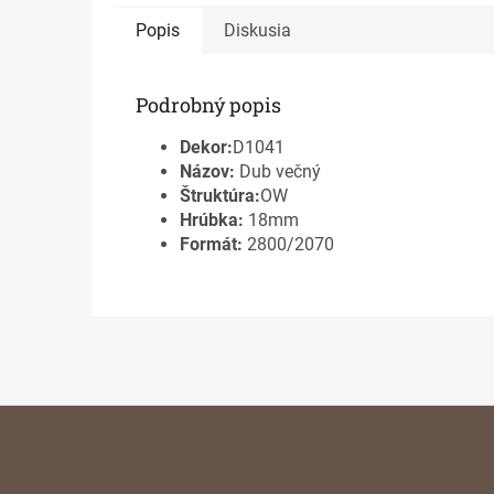
Popis
Diskusia
Podrobný popis
Dekor:
D1041
Názov:
Dub večný
Štruktúra:
OW
Hrúbka:
18mm
Formát:
2800/2070
Z
á
p
ä