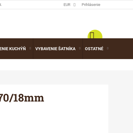
ATALÓGY
EUR
Prihlásenie
ENIE KUCHÝŇ
VYBAVENIE ŠATNÍKA
OSTATNÉ
VÝPREDA
070/18mm