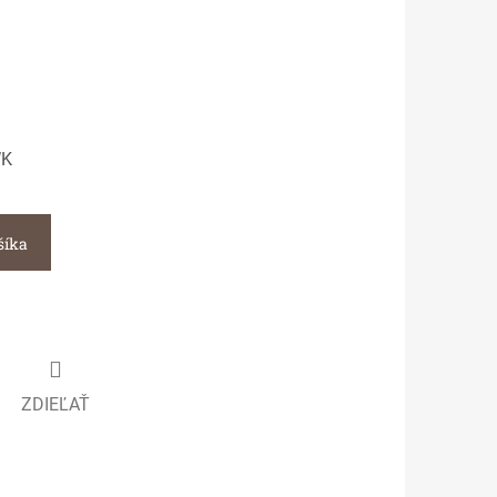
WK
šíka
ZDIEĽAŤ