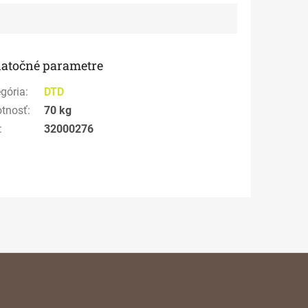
atočné parametre
gória
:
DTD
tnosť
:
70 kg
:
32000276