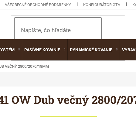
VŠEOBECNÉ OBCHODNÉ PODMIENKY
KONFIGURÁTOR GTV
K
HĽADAŤ
SYSTÉM
PASÍVNE KOVANIE
DYNAMICKÉ KOVANIE
VYBAV
UB VEČNÝ 2800/2070/18MM
41 OW Dub večný 2800/2