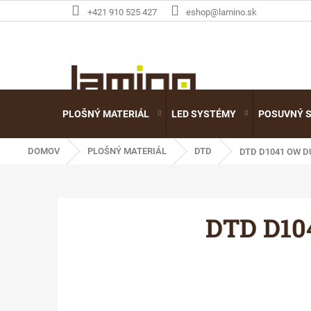
Prejsť
+421 910 525 427
eshop@lamino.sk
na
obsah
PLOŠNÝ MATERIÁL
LED SYSTÉMY
POSUVNÝ 
DOMOV
PLOŠNÝ MATERIÁL
DTD
DTD D1041 OW D
DTD D10