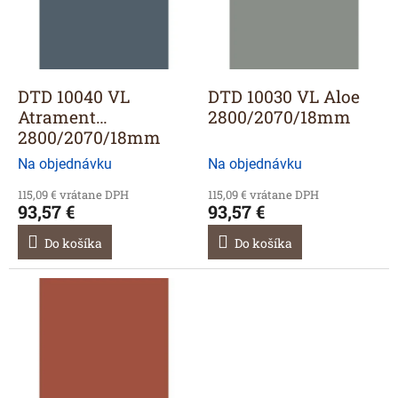
r
s
o
p
d
r
u
o
k
d
DTD 10040 VL
DTD 10030 VL Aloe
t
u
Atrament
2800/2070/18mm
o
k
2800/2070/18mm
v
t
Na objednávku
Na objednávku
o
v
115,09 € vrátane DPH
115,09 € vrátane DPH
93,57 €
93,57 €
Do košíka
Do košíka