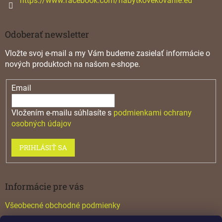
https://www.facebook.com/nabytkovekovanie.eu
u
Odoberať newsletter
Vložte svoj e-mail a my Vám budeme zasielať informácie o
nových produktoch na našom e-shope.
Email
Vložením e-mailu súhlasíte s
podmienkami ochrany
osobných údajov
PRIHLÁSIŤ SA
Informácie pre vás
Všeobecné obchodné podmienky
Konfigurátor GTV