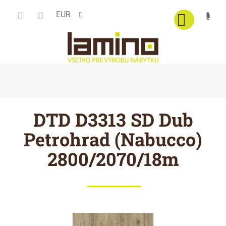
Prejsť
EUR
na
obsah
DTD D3313 SD Dub
Petrohrad (Nabucco)
2800/2070/18m