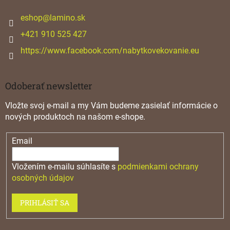
t
i
eshop
@
lamino.sk
e
+421 910 525 427
https://www.facebook.com/nabytkovekovanie.eu
Odoberať newsletter
Vložte svoj e-mail a my Vám budeme zasielať informácie o
nových produktoch na našom e-shope.
Email
Vložením e-mailu súhlasíte s
podmienkami ochrany
osobných údajov
PRIHLÁSIŤ SA