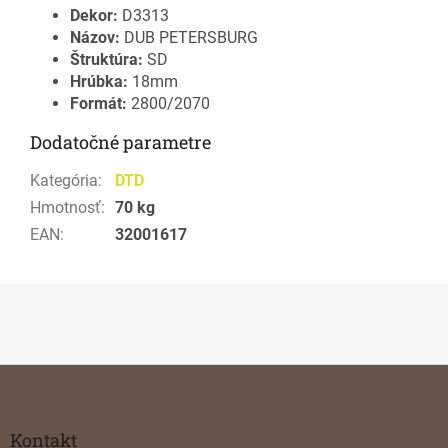
Dekor:
D3313
Názov:
DUB PETERSBURG
Štruktúra:
SD
Hrúbka:
18mm
Formát:
2800/2070
Dodatočné parametre
Kategória
:
DTD
Hmotnosť
:
70 kg
EAN
:
32001617
Z
á
p
ä
Kontakt