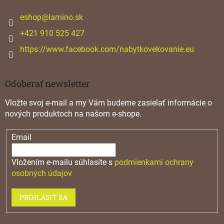
t
i
eshop
@
lamino.sk
e
+421 910 525 427
https://www.facebook.com/nabytkovekovanie.eu
Odoberať newsletter
Vložte svoj e-mail a my Vám budeme zasielať informácie o
nových produktoch na našom e-shope.
Email
Vložením e-mailu súhlasíte s
podmienkami ochrany
osobných údajov
PRIHLÁSIŤ SA