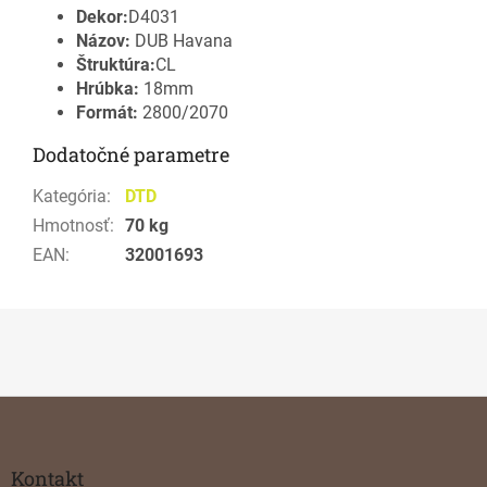
Dekor:
D4031
Názov:
DUB Havana
Štruktúra:
CL
Hrúbka:
18mm
Formát:
2800/2070
Dodatočné parametre
Kategória
:
DTD
Hmotnosť
:
70 kg
EAN
:
32001693
Z
á
p
ä
Kontakt