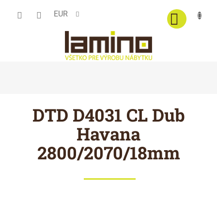
Prejsť
EUR
na
obsah
DTD D4031 CL Dub
Havana
2800/2070/18mm