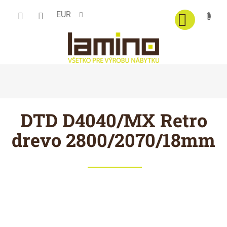
Prejsť
EUR
na
obsah
DTD D4040/MX Retro
drevo 2800/2070/18mm