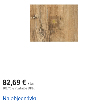
82,69 €
/ ks
101,71 € vrátane DPH
Jednotková
Na objednávku
cena: