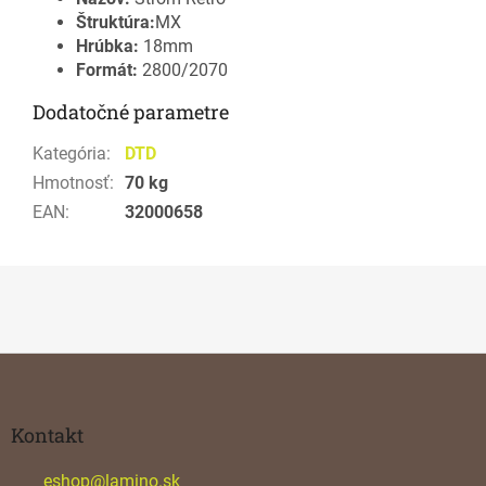
Štruktúra:
MX
Hrúbka:
18mm
Formát:
2800/2070
Dodatočné parametre
Kategória
:
DTD
Hmotnosť
:
70 kg
EAN
:
32000658
Z
á
p
ä
Kontakt
t
i
eshop
@
lamino.sk