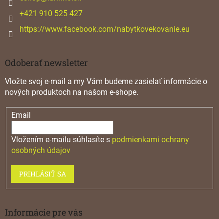
e
+421 910 525 427
https://www.facebook.com/nabytkovekovanie.eu
Odoberať newsletter
Vložte svoj e-mail a my Vám budeme zasielať informácie o
nových produktoch na našom e-shope.
Email
Vložením e-mailu súhlasíte s
podmienkami ochrany
osobných údajov
PRIHLÁSIŤ SA
Informácie pre vás