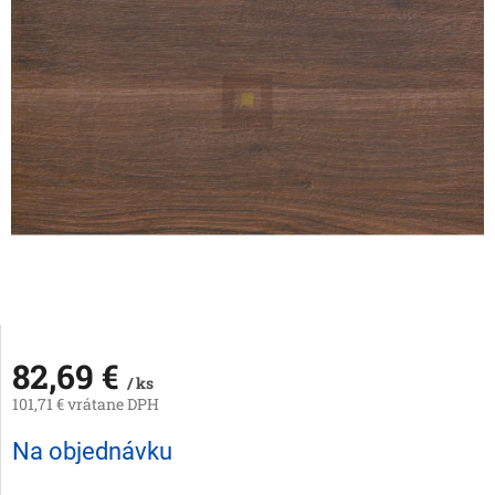
82,69 €
/ ks
101,71 € vrátane DPH
Jednotková
Na objednávku
cena: