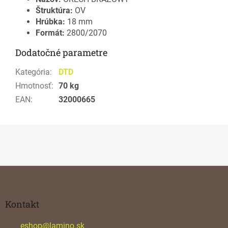
Štruktúra:
OV
Hrúbka:
18 mm
Formát:
2800/2070
Dodatočné parametre
Kategória
:
DTD
Hmotnosť
:
70 kg
EAN
:
32000665
Z
á
p
ä
Kontakt
t
i
eshop
@
lamino.sk