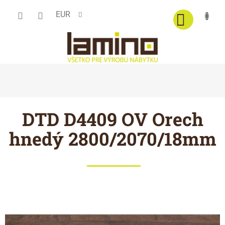
Prejsť
EUR
na
obsah
DTD D4409 OV Orech
hnedý 2800/2070/18mm