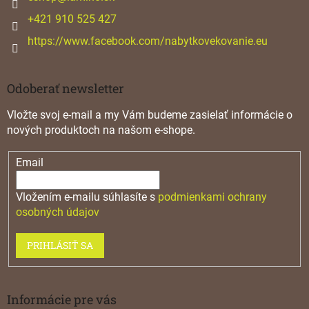
e
+421 910 525 427
https://www.facebook.com/nabytkovekovanie.eu
Odoberať newsletter
Vložte svoj e-mail a my Vám budeme zasielať informácie o
nových produktoch na našom e-shope.
Email
Vložením e-mailu súhlasíte s
podmienkami ochrany
osobných údajov
PRIHLÁSIŤ SA
Informácie pre vás