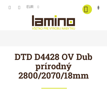
Prejsť
EUR
na
obsah
DTD D4428 OV Dub
prírodný
2800/2070/18mm