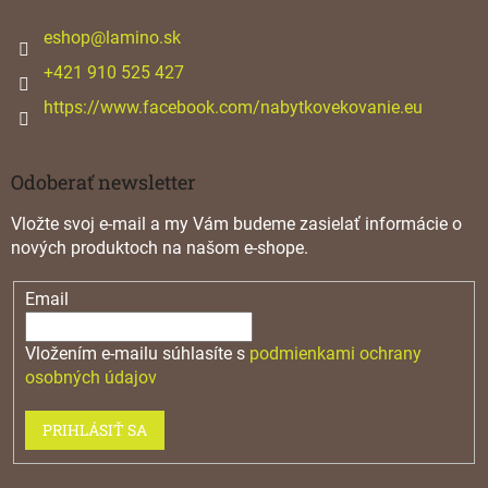
t
i
eshop
@
lamino.sk
e
+421 910 525 427
https://www.facebook.com/nabytkovekovanie.eu
Odoberať newsletter
Vložte svoj e-mail a my Vám budeme zasielať informácie o
nových produktoch na našom e-shope.
Email
Vložením e-mailu súhlasíte s
podmienkami ochrany
osobných údajov
PRIHLÁSIŤ SA