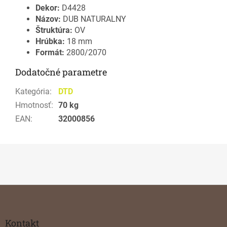
Dekor:
D4428
Názov:
DUB NATURALNY
Štruktúra:
OV
Hrúbka:
18 mm
Formát:
2800/2070
Dodatočné parametre
Kategória
:
DTD
Hmotnosť
:
70 kg
EAN
:
32000856
Z
á
p
ä
Kontakt