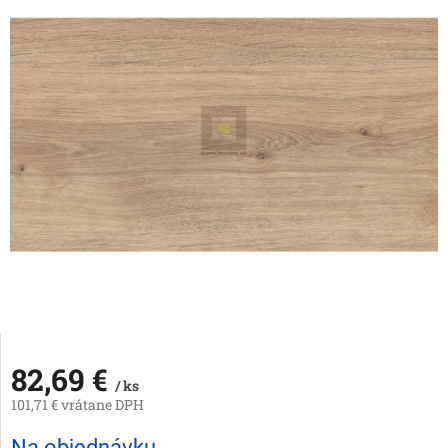
82,69 €
/ ks
101,71 € vrátane DPH
Jednotková
Na objednávku