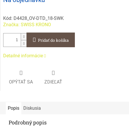
cena:
Kód:
D4428_OV-DTD_18-SWK
Značka:
SWISS KRONO
Pridať do košíka
Detailné informácie
OPÝTAŤ SA
ZDIEĽAŤ
Popis
Diskusia
Podrobný popis