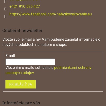
e
+421 910 525 427
https://www.facebook.com/nabytkovekovanie.eu
Odoberať newsletter
Vložte svoj e-mail a my Vám budeme zasielať informácie o
nových produktoch na našom e-shope.
Email
Vložením e-mailu súhlasíte s
podmienkami ochrany
osobných údajov
PRIHLÁSIŤ SA
Informácie pre vás