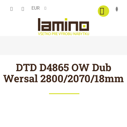
Prejsť
EUR
na
obsah
DTD D4865 OW Dub
Wersal 2800/2070/18mm