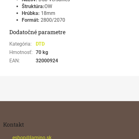
Štruktúra:
OW
Hrúbka:
18mm
Formát:
2800/2070
Dodatočné parametre
Kategória
:
DTD
Hmotnosť
:
70 kg
EAN
:
32000924
Z
á
p
ä
Kontakt
t
i
eshop
@
lamino.sk