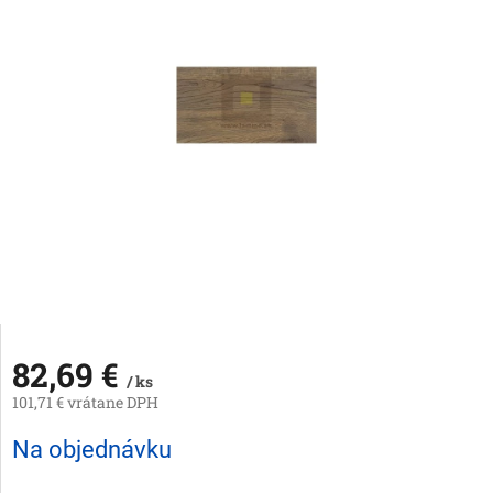
82,69 €
/ ks
101,71 € vrátane DPH
Jednotková
Na objednávku
cena: