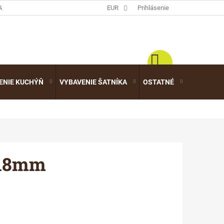
ATALÓGY
EUR
Prihlásenie
ENIE KUCHÝŇ
VYBAVENIE ŠATNÍKA
OSTATNÉ
VÝPREDA
/18mm