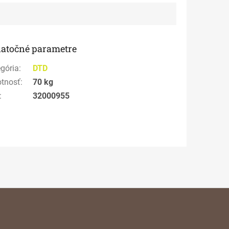
atočné parametre
gória
:
DTD
tnosť
:
70 kg
:
32000955