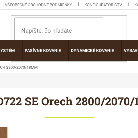
VŠEOBECNÉ OBCHODNÉ PODMIENKY
KONFIGURÁTOR GTV
K
HĽADAŤ
SYSTÉM
PASÍVNE KOVANIE
DYNAMICKÉ KOVANIE
VYBAV
ECH 2800/2070/18MM
D722 SE Orech 2800/2070