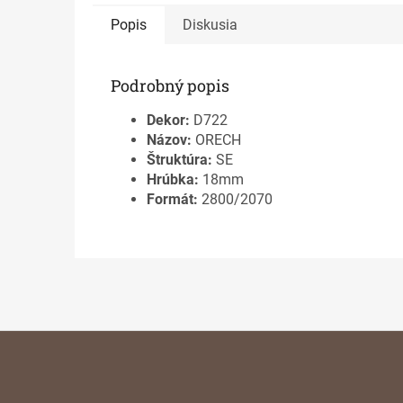
Popis
Diskusia
Podrobný popis
Dekor:
D722
Názov:
ORECH
Štruktúra:
SE
Hrúbka:
18mm
Formát:
2800/2070
Z
á
p
ä