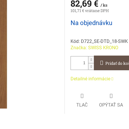
82,69 €
/ ks
101,71 € vrátane DPH
Jednotková
Na objednávku
cena:
Kód:
D722_SE-DTD_18-SWK
Značka:
SWISS KRONO
Pridať do ko
Detailné informácie
TLAČ
OPÝTAŤ SA