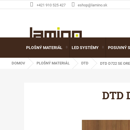
Prejsť
+421 910 525 427
eshop@lamino.sk
na
obsah
PLOŠNÝ MATERIÁL
LED SYSTÉMY
POSUVNÝ 
DOMOV
PLOŠNÝ MATERIÁL
DTD
DTD D722 SE OR
DTD 