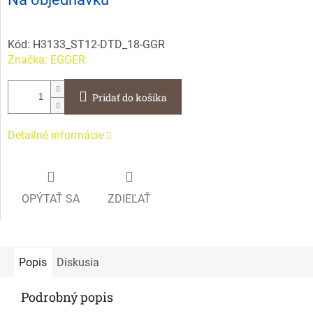
cena:
Kód:
H3133_ST12-DTD_18-GGR
Značka:
EGGER
Pridať do košíka
Detailné informácie
OPÝTAŤ SA
ZDIEĽAŤ
Popis
Diskusia
Podrobný popis