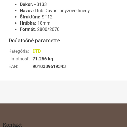
Dekor:
H3133
Názov:
Dub Davos lanyžovo-hnedý
Štruktúra:
ST12
Hrúbka:
18mm
Formát:
2800/2070
Dodatočné parametre
Kategória
:
DTD
Hmotnosť
:
71.256 kg
EAN
:
9010389619343
Z
á
p
ä
Kontakt