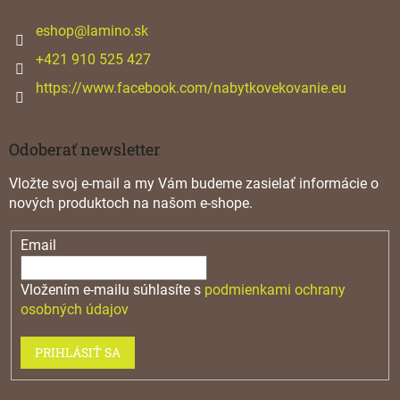
t
i
eshop
@
lamino.sk
e
+421 910 525 427
https://www.facebook.com/nabytkovekovanie.eu
Odoberať newsletter
Vložte svoj e-mail a my Vám budeme zasielať informácie o
nových produktoch na našom e-shope.
Email
Vložením e-mailu súhlasíte s
podmienkami ochrany
osobných údajov
PRIHLÁSIŤ SA