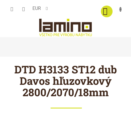
Prejsť
EUR
na
obsah
DTD H3133 ST12 dub
Davos hľuzovkový
2800/2070/18mm