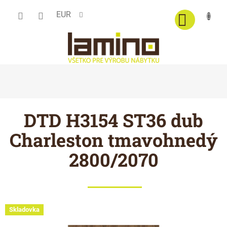
Prejsť
EUR
na
obsah
DTD H3154 ST36 dub
Charleston tmavohnedý
2800/2070
Skladovka