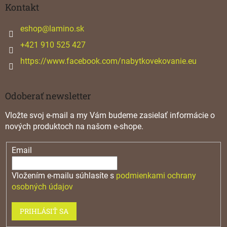
ä
Kontakt
t
i
eshop
@
lamino.sk
e
+421 910 525 427
https://www.facebook.com/nabytkovekovanie.eu
Odoberať newsletter
Vložte svoj e-mail a my Vám budeme zasielať informácie o
nových produktoch na našom e-shope.
Email
Vložením e-mailu súhlasíte s
podmienkami ochrany
osobných údajov
PRIHLÁSIŤ SA