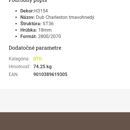
Dekor:
H3154
Názov:
Dub Charleston tmavohnedý
Štruktúra:
ST36
Hrúbka:
18mm
Formát:
2800/2070
Dodatočné parametre
Kategória
:
DTD
Hmotnosť
:
74.25 kg
EAN
:
9010389619305
Z
á
p