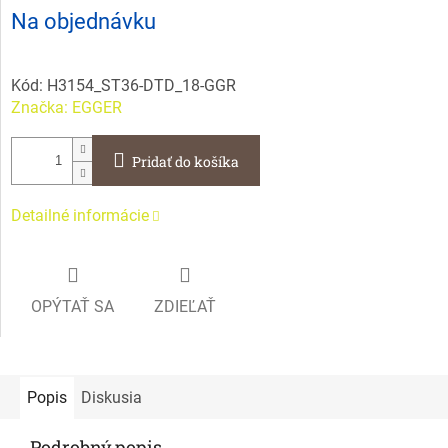
Jednotková
Na objednávku
cena:
Kód:
H3154_ST36-DTD_18-GGR
Značka:
EGGER
Pridať do košíka
Detailné informácie
OPÝTAŤ SA
ZDIEĽAŤ
Popis
Diskusia
Podrobný popis