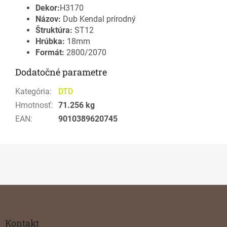
Dekor:
H3170
Názov:
Dub Kendal prírodný
Štruktúra:
ST12
Hrúbka:
18mm
Formát:
2800/2070
Dodatočné parametre
Kategória
:
DTD
Hmotnosť
:
71.256 kg
EAN
:
9010389620745
Z
á
p
ä
Kontakt