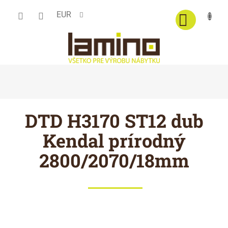
Prejsť
EUR
na
obsah
DTD H3170 ST12 dub
Kendal prírodný
2800/2070/18mm