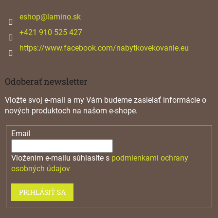
t
i
eshop
@
lamino.sk
e
+421 910 525 427
https://www.facebook.com/nabytkovekovanie.eu
Odoberať newsletter
Vložte svoj e-mail a my Vám budeme zasielať informácie o
nových produktoch na našom e-shope.
Email
Vložením e-mailu súhlasíte s
podmienkami ochrany
osobných údajov
PRIHLÁSIŤ SA