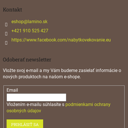
p
ä
Kontakt
t
i
eshop
@
lamino.sk
e
+421 910 525 427
https://www.facebook.com/nabytkovekovanie.eu
Odoberať newsletter
Vložte svoj e-mail a my Vám budeme zasielať informácie o
nových produktoch na našom e-shope.
Email
Vložením e-mailu súhlasíte s
podmienkami ochrany
osobných údajov
PRIHLÁSIŤ SA