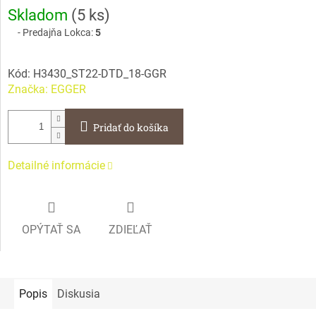
Jednotková
Skladom
(
5 ks
)
cena:
Predajňa Lokca:
5
Kód:
H3430_ST22-DTD_18-GGR
Značka:
EGGER
Pridať do košíka
Detailné informácie
OPÝTAŤ SA
ZDIEĽAŤ
Popis
Diskusia