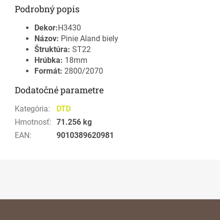
Podrobný popis
Dekor:
H3430
Názov:
Pinie Aland biely
Štruktúra:
ST22
Hrúbka:
18mm
Formát:
2800/2070
Dodatočné parametre
Kategória
:
DTD
Hmotnosť
:
71.256 kg
EAN
:
9010389620981
Z
á