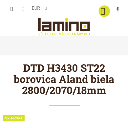
Prejsť
EUR
na
obsah
DTD H3430 ST22
borovica Aland biela
2800/2070/18mm
Skladovka