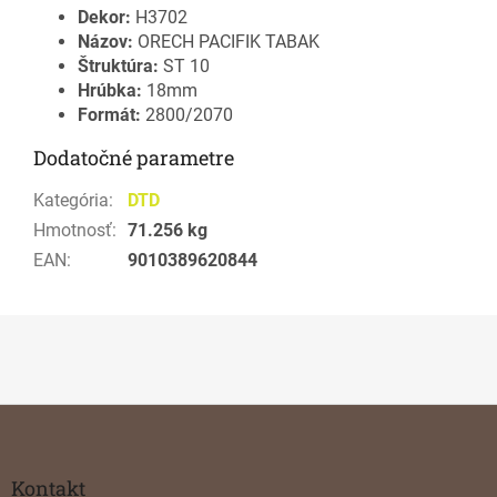
Dekor:
H3702
Názov:
ORECH PACIFIK TABAK
Štruktúra:
ST 10
Hrúbka:
18mm
Formát:
2800/2070
Dodatočné parametre
Kategória
:
DTD
Hmotnosť
:
71.256 kg
EAN
:
9010389620844
Z
á
p
ä
Kontakt