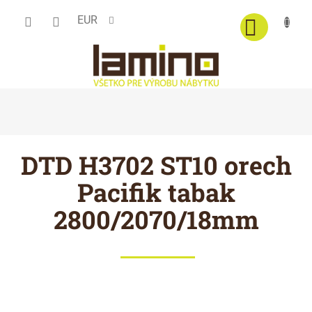
Prejsť
EUR
na
obsah
DTD H3702 ST10 orech
Pacifik tabak
2800/2070/18mm