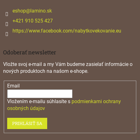
t
i
eshop
@
lamino.sk
e
+421 910 525 427
https://www.facebook.com/nabytkovekovanie.eu
Odoberať newsletter
Vložte svoj e-mail a my Vám budeme zasielať informácie o
nových produktoch na našom e-shope.
Email
Vložením e-mailu súhlasíte s
podmienkami ochrany
osobných údajov
PRIHLÁSIŤ SA