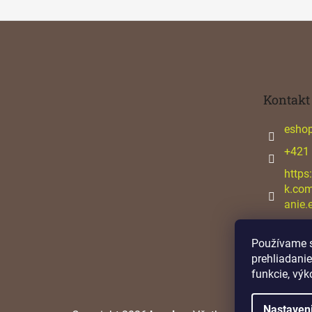
Z
á
p
ä
t
Kontakt
i
e
esho
+421
https
k.co
anie.
Používame s
prehliadanie
funkcie, výk
Nastaven