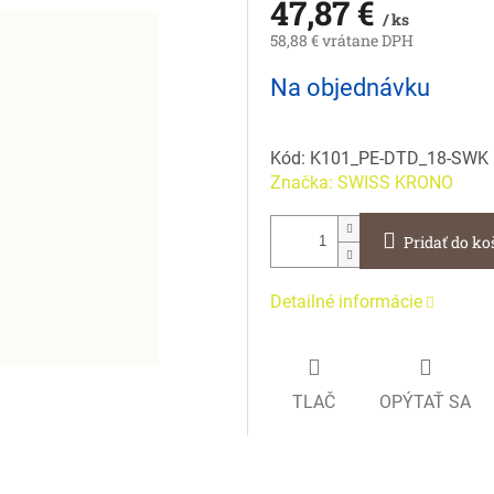
47,87 €
/ ks
58,88 € vrátane DPH
Jednotková
Na objednávku
cena:
Kód:
K101_PE-DTD_18-SWK
Značka:
SWISS KRONO
Pridať do ko
Detailné informácie
TLAČ
OPÝTAŤ SA