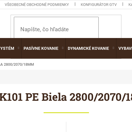
VŠEOBECNÉ OBCHODNÉ PODMIENKY
KONFIGURÁTOR GTV
K
HĽADAŤ
SYSTÉM
PASÍVNE KOVANIE
DYNAMICKÉ KOVANIE
VYBAV
LA 2800/2070/18MM
K101 PE Biela 2800/2070