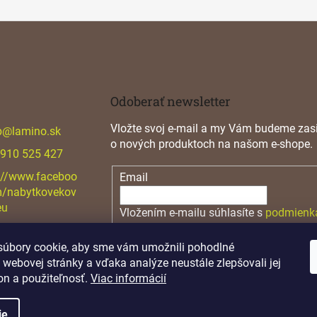
Odoberať newsletter
Vložte svoj e-mail a my Vám budeme zasi
p
@
lamino.sk
o nových produktoch na našom e-shope.
 910 525 427
://www.faceboo
Email
m/nabytkovekov
eu
Vložením e-mailu súhlasíte s
podmienk
osobných údajov
úbory cookie, aby sme vám umožnili pohodlné
PRIHLÁSIŤ SA
 webovej stránky a vďaka analýze neustále zlepšovali jej
on a použiteľnosť.
Viac informácií
ie