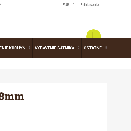
ATALÓGY
EUR
Prihlásenie
ENIE KUCHÝŇ
VYBAVENIE ŠATNÍKA
OSTATNÉ
VÝPREDA
/18mm