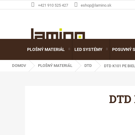
Prejsť
+421 910 525 427
eshop@lamino.sk
na
obsah
PLOŠNÝ MATERIÁL
LED SYSTÉMY
POSUVNÝ 
DOMOV
PLOŠNÝ MATERIÁL
DTD
DTD K101 PE BIE
DTD 