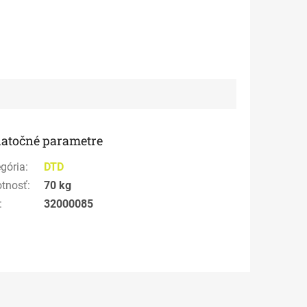
atočné parametre
gória
:
DTD
tnosť
:
70 kg
:
32000085