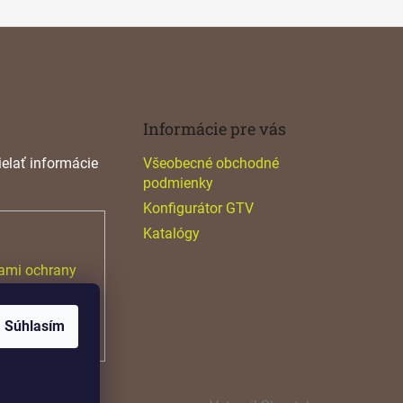
Informácie pre vás
elať informácie
Všeobecné obchodné
podmienky
Konfigurátor GTV
Katalógy
ami ochrany
Súhlasím