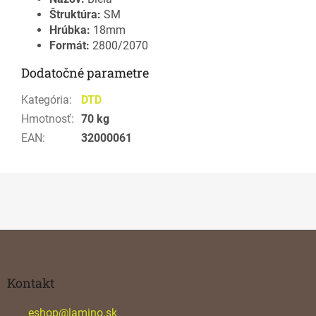
Štruktúra:
SM
Hrúbka:
18mm
Formát:
2800/2070
Dodatočné parametre
Kategória
:
DTD
Hmotnosť
:
70 kg
EAN
:
32000061
Z
á
p
ä
Kontakt
t
i
eshop
@
lamino.sk