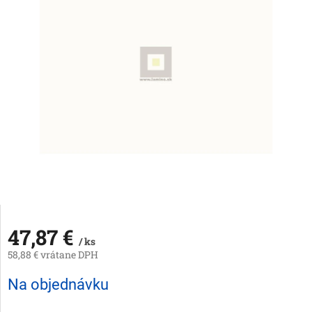
47,87 €
/ ks
58,88 € vrátane DPH
Jednotková
Na objednávku
cena: