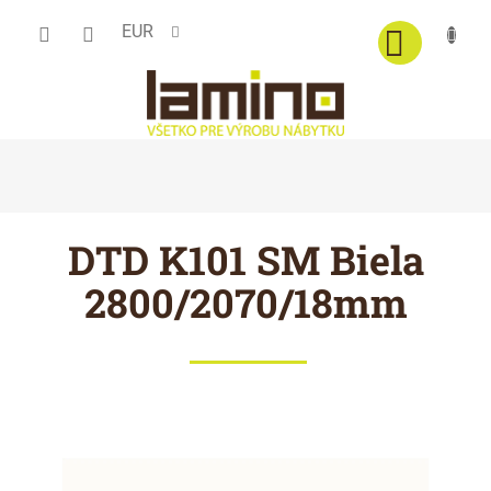
Prejsť
EUR
na
obsah
DTD K101 SM Biela
2800/2070/18mm