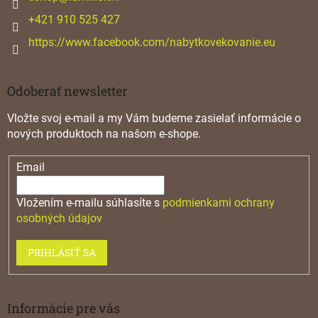
e
+421 910 525 427
https://www.facebook.com/nabytkovekovanie.eu
Odoberať newsletter
Vložte svoj e-mail a my Vám budeme zasielať informácie o
nových produktoch na našom e-shope.
Email
Vložením e-mailu súhlasíte s
podmienkami ochrany
osobných údajov
PRIHLÁSIŤ SA
Informácie pre vás