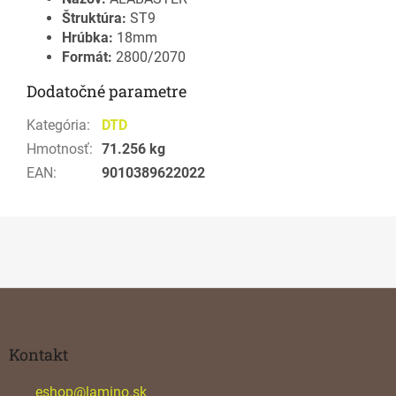
Štruktúra:
ST9
Hrúbka:
18mm
Formát:
2800/2070
Dodatočné parametre
Kategória
:
DTD
Hmotnosť
:
71.256 kg
EAN
:
9010389622022
Z
á
p
ä
Kontakt
t
i
eshop
@
lamino.sk