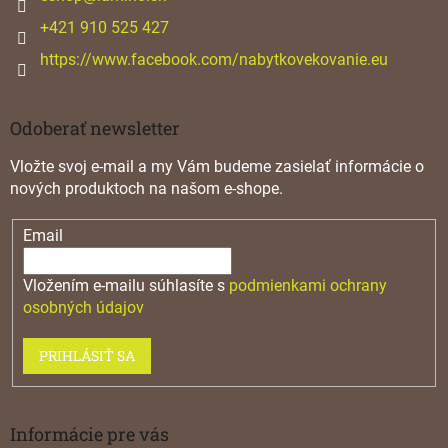
e
+421 910 525 427
https://www.facebook.com/nabytkovekovanie.eu
Odoberať newsletter
Vložte svoj e-mail a my Vám budeme zasielať informácie o
nových produktoch na našom e-shope.
Email
Vložením e-mailu súhlasíte s
podmienkami ochrany
osobných údajov
PRIHLÁSIŤ SA
Informácie pre vás