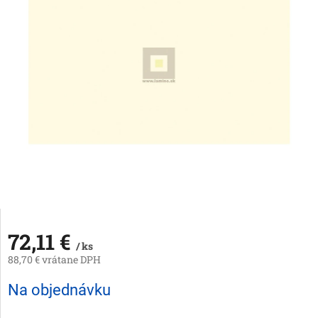
72,11 €
/ ks
88,70 € vrátane DPH
Jednotková
Na objednávku
cena: