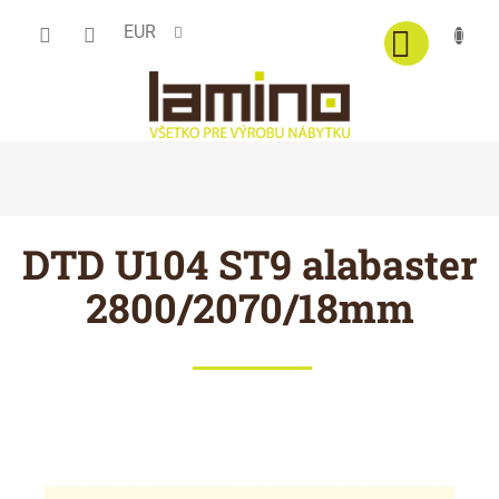
Prejsť
EUR
na
obsah
DTD U104 ST9 alabaster
2800/2070/18mm