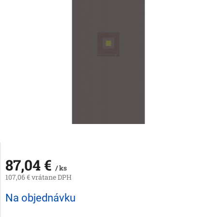
87,04 €
/ ks
107,06 € vrátane DPH
Jednotková
Na objednávku
cena: