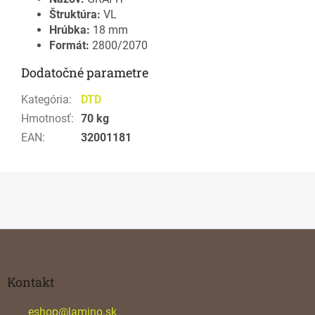
Štruktúra:
VL
Hrúbka:
18 mm
Formát:
2800/2070
Dodatočné parametre
Kategória
:
DTD
Hmotnosť
:
70 kg
EAN
:
32001181
Z
á
p
ä
Kontakt
t
i
eshop
@
lamino.sk