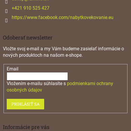
e
+421 910 525 427
https://www.facebook.com/nabytkovekovanie.eu
Odoberať newsletter
Vložte svoj e-mail a my Vám budeme zasielať informácie o
nových produktoch na našom e-shope.
Email
Vložením e-mailu súhlasíte s
podmienkami ochrany
osobných údajov
PRIHLÁSIŤ SA
Informácie pre vás