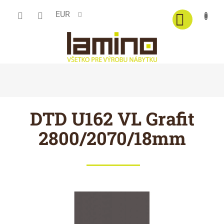
Prejsť
EUR
na
obsah
DTD U162 VL Grafit
2800/2070/18mm