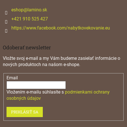
t
i
eshop
@
lamino.sk
e
+421 910 525 427
https://www.facebook.com/nabytkovekovanie.eu
Odoberať newsletter
Vložte svoj e-mail a my Vám budeme zasielať informácie o
nových produktoch na našom e-shope.
Email
Vložením e-mailu súhlasíte s
podmienkami ochrany
osobných údajov
PRIHLÁSIŤ SA