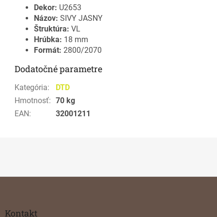
Dekor:
U2653
Názov:
SIVY JASNY
Štruktúra:
VL
Hrúbka:
18 mm
Formát:
2800/2070
Dodatočné parametre
Kategória
:
DTD
Hmotnosť
:
70 kg
EAN
:
32001211
Z
á
p
ä
Kontakt