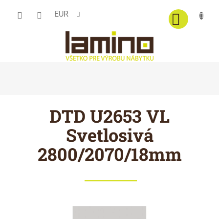
Prejsť
EUR
na
obsah
DTD U2653 VL
Svetlosivá
2800/2070/18mm