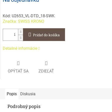
cena:
Kód:
U2653_VL-DTD_18-SWK
Značka:
SWISS KRONO
Pridať do košíka
Detailné informácie
OPÝTAŤ SA
ZDIEĽAŤ
Popis
Diskusia
Podrobný popis