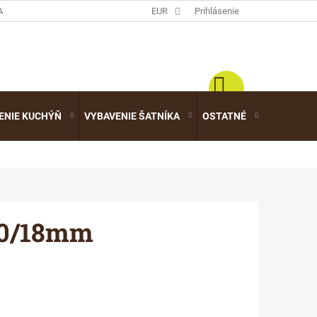
ATALÓGY
EUR
Prihlásenie
ENIE KUCHÝŇ
VYBAVENIE ŠATNÍKA
OSTATNÉ
VÝPREDA
70/18mm