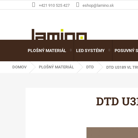
Prejsť
+421 910 525 427
eshop@lamino.sk
na
obsah
PLOŠNÝ MATERIÁL
LED SYSTÉMY
POSUVNÝ 
DOMOV
PLOŠNÝ MATERIÁL
DTD
DTD U3189 VL T
DTD U3