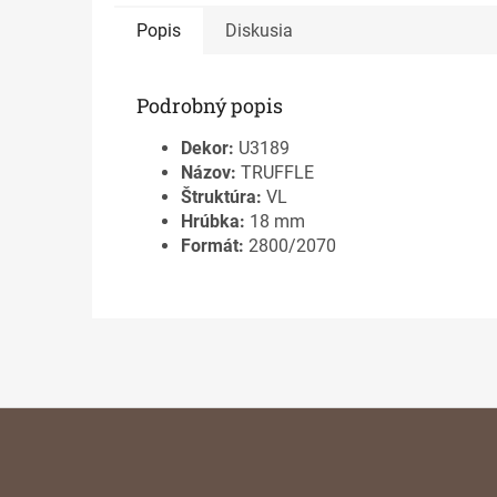
Popis
Diskusia
Podrobný popis
Dekor:
U3189
Názov:
TRUFFLE
Štruktúra:
VL
Hrúbka:
18 mm
Formát:
2800/2070
Z
á
p
ä