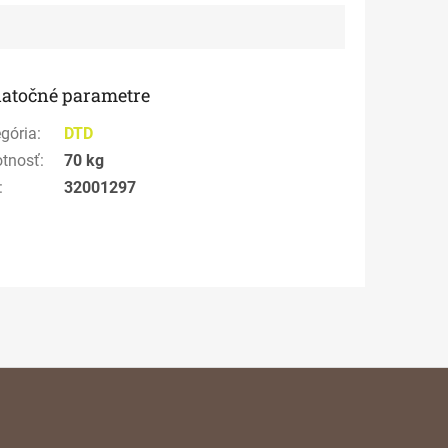
atočné parametre
gória
:
DTD
tnosť
:
70 kg
:
32001297