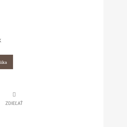
K
šíka
ZDIEĽAŤ