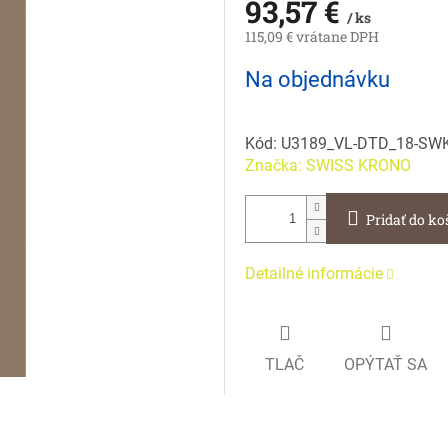
93,57 €
/ ks
115,09 € vrátane DPH
Jednotková
Na objednávku
cena:
Kód:
U3189_VL-DTD_18-SW
Značka:
SWISS KRONO
Pridať do ko
Detailné informácie
TLAČ
OPÝTAŤ SA