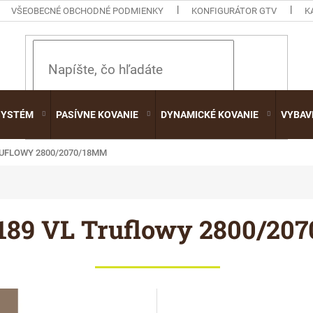
VŠEOBECNÉ OBCHODNÉ PODMIENKY
KONFIGURÁTOR GTV
K
HĽADAŤ
SYSTÉM
PASÍVNE KOVANIE
DYNAMICKÉ KOVANIE
VYBAV
RUFLOWY 2800/2070/18MM
189 VL Truflowy 2800/20