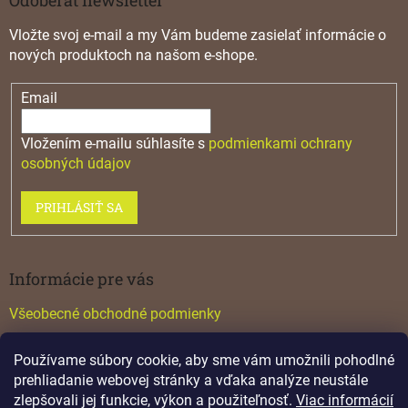
Vložte svoj e-mail a my Vám budeme zasielať informácie o
nových produktoch na našom e-shope.
Email
Vložením e-mailu súhlasíte s
podmienkami ochrany
osobných údajov
PRIHLÁSIŤ SA
Informácie pre vás
Všeobecné obchodné podmienky
Konfigurátor GTV
Používame súbory cookie, aby sme vám umožnili pohodlné
Katalógy
prehliadanie webovej stránky a vďaka analýze neustále
zlepšovali jej funkcie, výkon a použiteľnosť.
Viac informácií