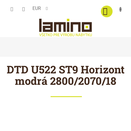
Prejsť
EUR
na
obsah
DTD U522 ST9 Horizont
modrá 2800/2070/18