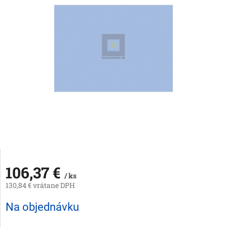
106,37 €
/ ks
130,84 € vrátane DPH
Jednotková
Na objednávku
cena: